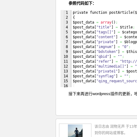
参照代码如下：
1

private function postArticle
(
$
2

{
3


$post_data 
=
array
(
)
;
4

$post_data
[
"title"
]
=
 $title
;
5

$post_data
[
"tags[]"
]
=
 $catego
6

$post_data
[
"content"
]
=
 $conte
7

$post_data
[
"private"
]
=
 $blogp
8

$post_data
[
"imgnum"
]
=
"0"
;
9

$post_data
[
"bdstoken"
]
=
 $this
10

$post_data
[
"qbid"
]
=
""
;
11

$post_data
[
"refer"
]
=
"http://
12

$post_data
[
"multimedia[]"
]
=
"
13

$post_data
[
"private1"
]
=
 $post
14

$post_data
[
"synflag"
]
=
""
;
15

$post_data
[
"qing_request_sourc
16

17

$this-
>
doHttpPost
(
"http://hi.b
接下来再进行wordpress插件的更
}
该日志由 润物无声 于13
到你的网站或博客。