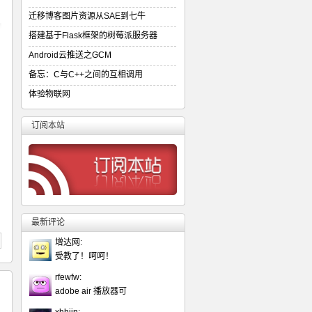
迁移博客图片资源从SAE到七牛
搭建基于Flask框架的树莓派服务器
Android云推送之GCM
备忘：C与C++之间的互相调用
体验物联网
订阅本站
m/pub/show/createtext"
)
;
最新评论
增达网:
受教了！呵呵！
rfewfw:
adobe air 播放器可