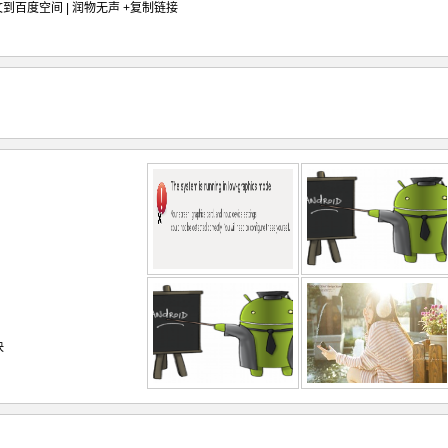
文到百度空间 | 润物无声
+复制链接
决