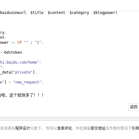
baiduzoneurl
,
 $title
,
 $content
,
 $category
,
 $blogpower
)
ry
;
nt
;
ower 
==
0
? 
""
 : 
"1"
;
-
>
bdstoken
;
hi.baidu.com/home"
;
"
;
_data
[
"private"
]
;
e"
]
=
"new_request"
;
aidu.com/pub/submit/createtext"
,
 $post_data
,
"http://hi.baidu.co
新，哈哈，这个就快多了！！！
返回
年前发表在
程序设计
分类下， 你可以
发表评论
，并在保留
原文地址
及作者的情况下
引用