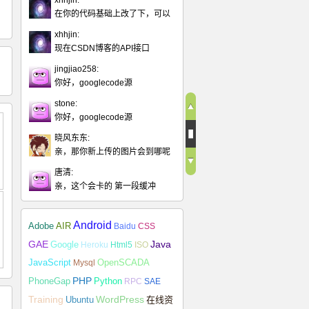
xhhjin:
在你的代码基础上改了下，可以
xhhjin:
现在CSDN博客的API接口
jingjiao258:
你好，googlecode源
stone:
你好，googlecode源
晓风东东:
亲，那你新上传的图片会到哪呢
唐清:
亲，这个会卡的 第一段缓冲
Android
Adobe
AIR
Baidu
CSS
Java
GAE
Google
Heroku
Html5
ISO
JavaScript
Mysql
OpenSCADA
PHP
Python
PhoneGap
RPC
SAE
Training
Ubuntu
WordPress
在线资