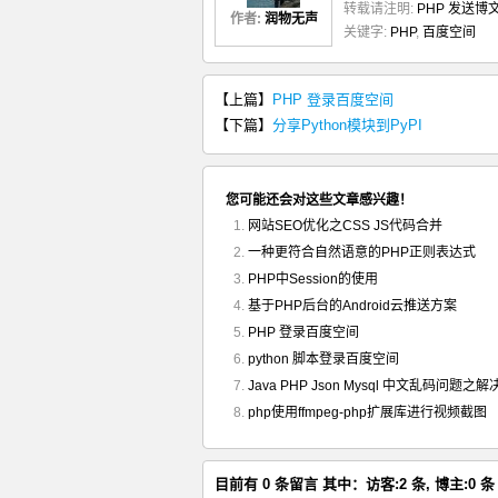
转载请注明:
PHP 发送博
作者:
润物无声
关键字:
PHP
,
百度空间
【上篇】
PHP 登录百度空间
【下篇】
分享Python模块到PyPI
您可能还会对这些文章感兴趣！
网站SEO优化之CSS JS代码合并
一种更符合自然语意的PHP正则表达式
PHP中Session的使用
基于PHP后台的Android云推送方案
PHP 登录百度空间
python 脚本登录百度空间
Java PHP Json Mysql 中文乱码问题之解
php使用ffmpeg-php扩展库进行视频截图
目前有 0 条留言 其中：访客:2 条, 博主:0 条