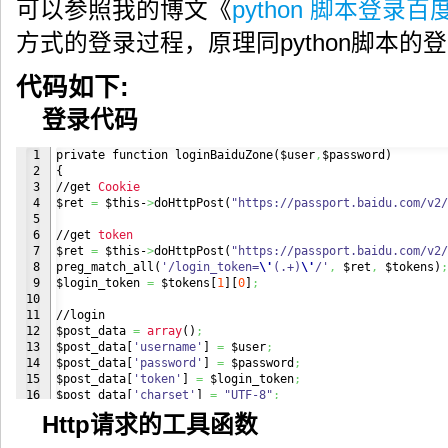
可以参照我的博文《
python 脚本登录百
方式的登录过程，原理同python脚本的
代码如下:
登录代码
1

private function loginBaiduZone
(
$user
,
$password
)
2

{
3


//get 
Cookie
4

$ret 
=
 $this-
>
doHttpPost
(
"https://passport.baidu.com/v2/
5

6

//get 
token
7

$ret 
=
 $this-
>
doHttpPost
(
"https://passport.baidu.com/v2/
8

preg_match_all
(
'/login_token=
\'
(.+)
\'
/'
,
 $ret
,
 $tokens
)
;
9

$login_token 
=
 $tokens
[
1
]
[
0
]
;
10

11

//login

12

$post_data 
=
array
(
)
;
13

$post_data
[
'username'
]
=
 $user
;
14

$post_data
[
'password'
]
=
 $password
;
15

$post_data
[
'token'
]
=
 $login_token
;
16

$post_data
[
'charset'
]
=
"UTF-8"
;
17

$post_data
[
'callback'
]
=
"parent.bd12Pass.api.login._pos
Http请求的工具函数
18

$post_data
[
'index'
]
=
"0"
;
19

$post_data
[
'isPhone'
]
=
"false"
;