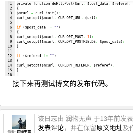
20

$post_data
[
'mem_pass'
]
=
"on"
;
1

private function doHttpPost
(
$url
,
 $post_data
,
 $referef
)
21

$post_data
[
'loginType'
]
=
"1"
;
2

{
22

$post_data
[
'safeflg'
]
=
"0"
;
3


$mcurl 
=
 curl_init
(
)
;
23

$post_data
[
'staticpage'
]
=
"https://passport.baidu.com/v
4

curl_setopt
(
$mcurl
,
 CURLOPT_URL
,
 $url
)
;
24

$post_data
[
'tpl'
]
=
"mn"
;
5

25

$post_data
[
'u'
]
=
"http://www.baidu.com/"
;
6

if
(
$post_data 
!=
""
)
26

$post_data
[
'verifycode'
]
=
""
;
7

{
27

8


curl_setopt
(
$mcurl
,
 CURLOPT_POST
,
1
)
;
28

$ret 
=
 $this-
>
doHttpPost
(
"http://passport.baidu.com/v2/a
9

curl_setopt
(
$mcurl
,
 CURLOPT_POSTFIELDS
,
 $post_data
)
;
}
10

}
11

12

if
(
$referef 
!=
""
)
13

{
14


curl_setopt
(
$mcurl
,
 CURLOPT_REFERER
,
 $referef
)
;
15

}
16

17

curl_setopt
(
$mcurl
,
 CURLOPT_RETURNTRANSFER
,
1
)
;
接下来再测试博文的发布代码。
18

curl_setopt
(
$mcurl
,
 CURLOPT_SSL_VERIFYPEER
,
0
)
;
19

curl_setopt
(
$mcurl
,
 CURLOPT_HEADER
,
1
)
;
20

curl_setopt
(
$mcurl
,
    CURLOPT_USERAGENT
,
"Mozilla/5.0 
21

22

if
(
$this-
>
cookie 
!=
""
)
23

{
24


curl_setopt
(
$mcurl
,
 CURLOPT_COOKIE
,
 $this-
>
cookie
)
;
该日志由 润物无声 于13年前发
25

}
26

发表评论
，并在保留
原文地址
及
27

$data 
=
 curl_exec
(
$mcurl
)
;
28

curl_close
(
$mcurl
)
;
作者:
润物无声