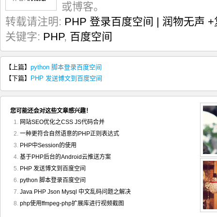
或博客。
29

30

preg_match_all
(
'/Set-Cookie:((.+)=(.+))$/m '
,
 $data
,
 $co
转载请注明:
PHP 登录百度空间 | 润物无声
+
31

if
(
is_array
(
$cookies
)
 && count
(
$cookies
)
>
1
 && count
(
$c
32

{
关键字:
PHP
,
百度空间
33


foreach
(
$cookies
[
1
]
as
 $i 
=>
 $k
)
34

{
35


$cookieinfos 
=
 explode
(
";"
,
 $k
)
;
36

if
(
is_array
(
$cookieinfos
)
 && count
(
$cookieinfos
)
>
1
)
【上篇】
python 脚本登录百度空间
37

{
38


$this-
>
cookie .
=
 $cookieinfos
[
0
]
;
【下篇】
PHP 发送博文到百度空间
39

$this-
>
cookie .
=
"; "
;
40

}
41

}
42

}
您可能还会对这些文章感兴趣！
43

44

网站SEO优化之CSS JS代码合并
return
 $data
;
}
一种更符合自然语意的PHP正则表达式
PHP中Session的使用
基于PHP后台的Android云推送方案
PHP 发送博文到百度空间
python 脚本登录百度空间
Java PHP Json Mysql 中文乱码问题之解决
php使用ffmpeg-php扩展库进行视频截图