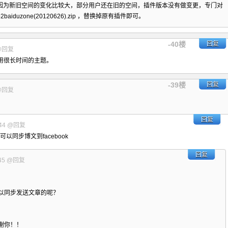
因为新旧空间的变化比较大，部分用户还在旧的空间，插件版本没有做变更，专门对
2baiduzone(20120626).zip
，替换掉原有插件即可。
-40楼
回复
@回复
用很长时间的主题。
-39楼
回复
@回复
回复
44
@回复
以同步博文到facebook
回复
45
@回复
以同步发送文章的呢？
谢你！！