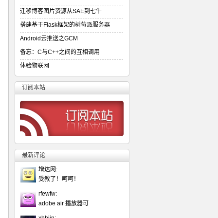
迁移博客图片资源从SAE到七牛
搭建基于Flask框架的树莓派服务器
Android云推送之GCM
备忘：C与C++之间的互相调用
体验物联网
订阅本站
最新评论
增达网:
受教了！呵呵！
rfewfw:
adobe air 播放器可