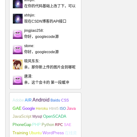
xhhjin:
在你的代码基础上改了下，可以
xhhjin:
现在CSDN博客的API接口
jingjiao258:
你好，googlecode源
stone:
你好，googlecode源
晓风东东:
亲，那你新上传的图片会到哪呢
唐清:
亲，这个会卡的 第一段缓冲
Android
Adobe
AIR
Baidu
CSS
Java
GAE
Google
Heroku
Html5
ISO
JavaScript
Mysql
OpenSCADA
PHP
Python
PhoneGap
RPC
SAE
Training
Ubuntu
WordPress
在线资