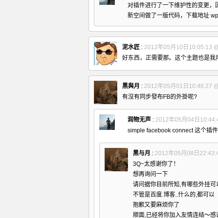
对插件进行了一下维护性的变更，
新空间做了一版代码，下载地址
wp
泥水匠
:
2012年05月10日10:05:13
好东西，正需要那。这个主题也是我
黑與月
:
2012年05月01日10:46:27
有沒有同步發布FB的外掛呢?
润物无声
:
2012年05月04日10:44:
simple facebook connect
这个插件可
黑与月
:
2012年05月08日22:43:
3Q~太感谢你了！
想再询问一下
请问据你目前所知,有哪些外挂可
不管是百度.博客..什么的,都可以
抱歉又要麻烦你了
顺面,已经将你加入友情连结～感