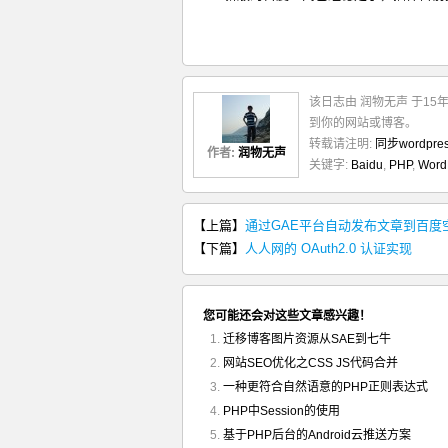
该日志由 润物无声 于15
到你的网站或博客。
转载请注明:
同步wordpr
作者:
润物无声
关键字:
Baidu
,
PHP
,
Word
【上篇】
通过GAE平台自动发布文章到百度
【下篇】
人人网的 OAuth2.0 认证实现
您可能还会对这些文章感兴趣！
迁移博客图片资源从SAE到七牛
网站SEO优化之CSS JS代码合并
一种更符合自然语意的PHP正则表达式
PHP中Session的使用
基于PHP后台的Android云推送方案