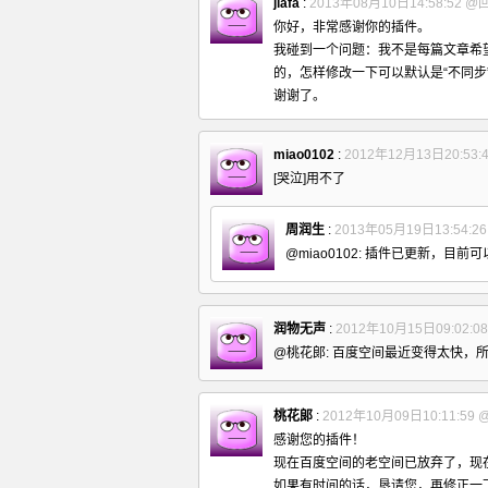
jiafa
:
2013年08月10日14:58:52
@
你好，非常感谢你的插件。
我碰到一个问题：我不是每篇文章希
的，怎样修改一下可以默认是“不同步
谢谢了。
miao0102
:
2012年12月13日20:53:
[哭泣]用不了
周润生
:
2013年05月19日13:54:2
@miao0102: 插件已更新，目前
润物无声
:
2012年10月15日09:02:0
@桃花郞: 百度空间最近变得太快，
桃花郞
:
2012年10月09日10:11:59
感谢您的插件！
现在百度空间的老空间已放弃了，现
如果有时间的话，恳请您，再修正一