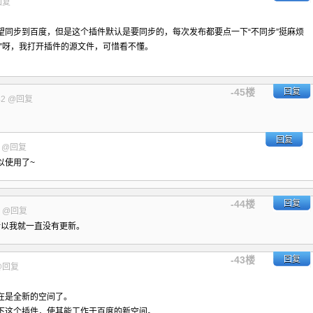
回复
望同步到百度，但是这个插件默认是要同步的，每次发布都要点一下“不同步”挺麻烦
”呀，我打开插件的源文件，可惜看不懂。
-45楼
回复
42
@回复
回复
6
@回复
可以使用了~
-44楼
回复
8
@回复
所以我就一直没有更新。
-43楼
回复
@回复
在是全新的空间了。
下这个插件，使其能工作于百度的新空间。