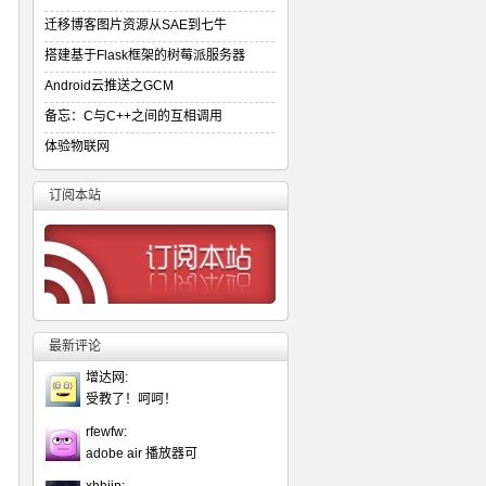
迁移博客图片资源从SAE到七牛
搭建基于Flask框架的树莓派服务器
Android云推送之GCM
备忘：C与C++之间的互相调用
体验物联网
订阅本站
最新评论
增达网:
受教了！呵呵！
rfewfw:
adobe air 播放器可