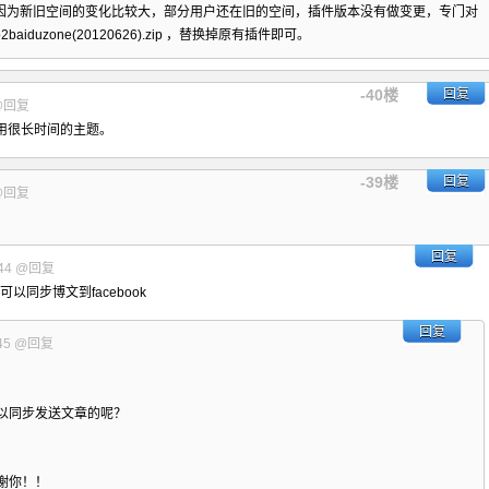
因为新旧空间的变化比较大，部分用户还在旧的空间，插件版本没有做变更，专门对
2baiduzone(20120626).zip
，替换掉原有插件即可。
-40楼
回复
@回复
用很长时间的主题。
-39楼
回复
@回复
回复
44
@回复
以同步博文到facebook
回复
45
@回复
以同步发送文章的呢？
谢你！！