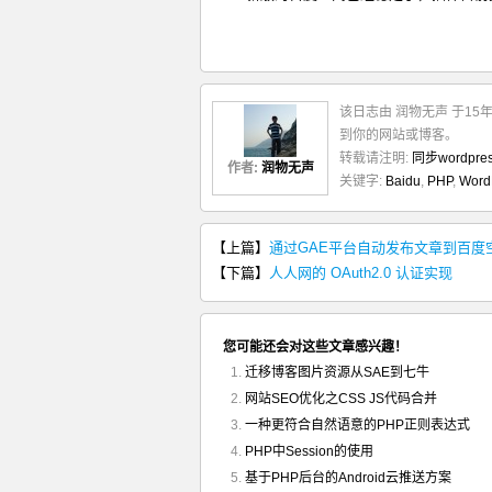
该日志由 润物无声 于15
到你的网站或博客。
转载请注明:
同步wordpr
作者:
润物无声
关键字:
Baidu
,
PHP
,
Word
【上篇】
通过GAE平台自动发布文章到百度
【下篇】
人人网的 OAuth2.0 认证实现
您可能还会对这些文章感兴趣！
迁移博客图片资源从SAE到七牛
网站SEO优化之CSS JS代码合并
一种更符合自然语意的PHP正则表达式
PHP中Session的使用
基于PHP后台的Android云推送方案