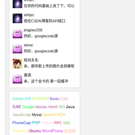
xhhjin:
在你的代码基础上改了下，可以
xhhjin:
现在CSDN博客的API接口
jingjiao258:
你好，googlecode源
stone:
你好，googlecode源
晓风东东:
亲，那你新上传的图片会到哪呢
唐清:
亲，这个会卡的 第一段缓冲
Android
Adobe
AIR
Baidu
CSS
Java
GAE
Google
Heroku
Html5
ISO
JavaScript
Mysql
OpenSCADA
PHP
Python
PhoneGap
RPC
SAE
Training
Ubuntu
WordPress
在线资