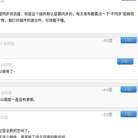
回复
望同步到百度，但是这个插件默认是要同步的，每次发布都要点一下“不同步”挺麻烦
”呀，我打开插件的源文件，可惜看不懂。
-45楼
回复
42
@回复
回复
6
@回复
可以使用了~
-44楼
回复
8
@回复
所以我就一直没有更新。
-43楼
回复
@回复
在是全新的空间了。
下这个插件，使其能工作于百度的新空间。