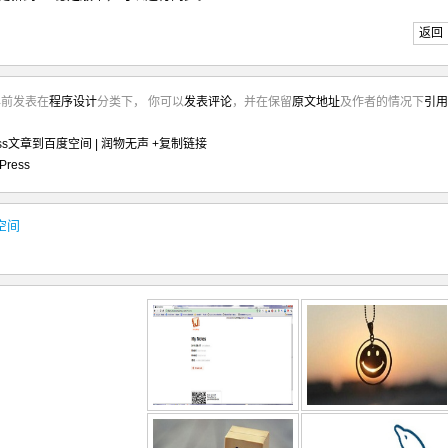
返回
年前发表在
程序设计
分类下， 你可以
发表评论
，并在保留
原文地址
及作者的情况下
引用
ess文章到百度空间 | 润物无声
+复制链接
Press
空间