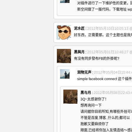
对插件进行了一下维护性的变更，
新空间做了一版代码，下载地址
wp
泥水匠
:
2012年05月10日10:05:13
好东西，正需要那。这个主题也是我
黑與月
:
2012年05月01日10:46:27
有沒有同步發布FB的外掛呢?
润物无声
:
2012年05月04日10:44:
simple facebook connect
这个插件可
黑与月
:
2012年05月08日22:43:
3Q~太感谢你了！
想再询问一下
请问据你目前所知,有哪些外挂可
不管是百度.博客..什么的,都可以
抱歉又要麻烦你了
顺面,已经将你加入友情连结～感