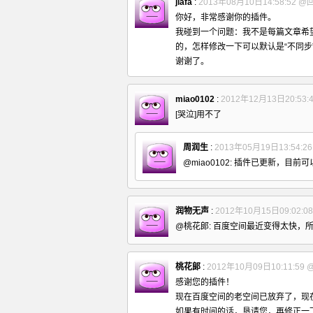
jiafa
:
2013年08月10日14:58:52
@
你好，非常感谢你的插件。
我碰到一个问题：我不是每篇文章希
的，怎样修改一下可以默认是“不同步
谢谢了。
miao0102
:
2012年12月13日20:53:
[哭泣]用不了
周润生
:
2013年05月19日13:54:2
@miao0102: 插件已更新，目前
润物无声
:
2012年10月15日09:02:0
@桃花郞: 百度空间最近变得太快，
桃花郞
:
2012年10月09日10:11:59
感谢您的插件！
现在百度空间的老空间已放弃了，现
如果有时间的话，恳请您，再修正一