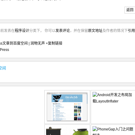
返回
年前发表在
程序设计
分类下， 你可以
发表评论
，并在保留
原文地址
及作者的情况下
引用
ess文章到百度空间 | 润物无声
+复制链接
Press
空间