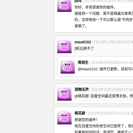
jiafa
:
2013年08月10日14:58:52
@
你好，非常感谢你的插件。
我碰到一个问题：我不是每篇文章希
的，怎样修改一下可以默认是“不同步
谢谢了。
miao0102
:
2012年12月13日20:53:
[哭泣]用不了
周润生
:
2013年05月19日13:54:2
@miao0102: 插件已更新，目前
润物无声
:
2012年10月15日09:02:0
@桃花郞: 百度空间最近变得太快，
桃花郞
:
2012年10月09日10:11:59
感谢您的插件！
现在百度空间的老空间已放弃了，现
如果有时间的话，恳请您，再修正一