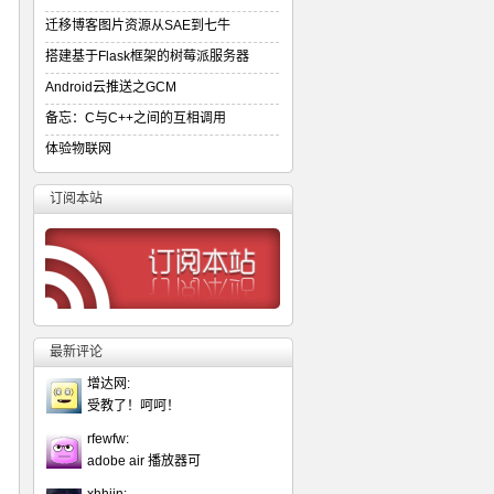
迁移博客图片资源从SAE到七牛
搭建基于Flask框架的树莓派服务器
Android云推送之GCM
备忘：C与C++之间的互相调用
体验物联网
订阅本站
最新评论
增达网:
受教了！呵呵！
rfewfw:
adobe air 播放器可