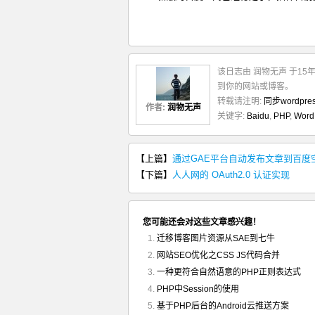
该日志由 润物无声 于15
到你的网站或博客。
转载请注明:
同步wordpr
作者:
润物无声
关键字:
Baidu
,
PHP
,
Word
【上篇】
通过GAE平台自动发布文章到百度
【下篇】
人人网的 OAuth2.0 认证实现
您可能还会对这些文章感兴趣！
迁移博客图片资源从SAE到七牛
网站SEO优化之CSS JS代码合并
一种更符合自然语意的PHP正则表达式
PHP中Session的使用
基于PHP后台的Android云推送方案