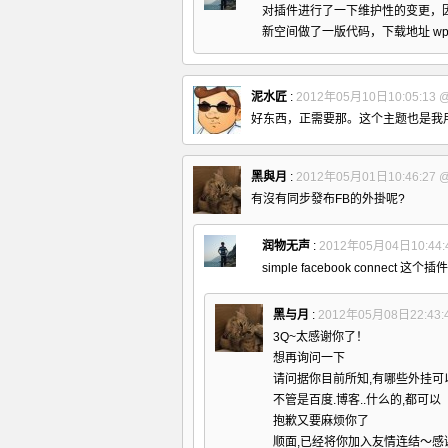
对插件进行了一下维护性的变更，
新空间做了一版代码，下载地址
wp
泥水匠
:
2012年05月10日10:05:13
好东西，正需要那。这个主题也是我
黑與月
:
2012年05月01日10:46:27
有沒有同步發布FB的外掛呢?
润物无声
:
2012年05月04日10:44:
simple facebook connect
这个插件可
黑与月
:
2012年05月08日22:43:
3Q~太感谢你了！
想再询问一下
请问据你目前所知,有哪些外挂可
不管是百度.博客..什么的,都可以
抱歉又要麻烦你了
顺面,已经将你加入友情连结～感