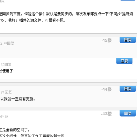
回复
望同步到百度，但是这个插件默认是要同步的，每次发布都要点一下“不同步”挺麻烦
”呀，我打开插件的源文件，可惜看不懂。
-45楼
回复
42
@回复
回复
6
@回复
可以使用了~
-44楼
回复
8
@回复
所以我就一直没有更新。
-43楼
回复
@回复
在是全新的空间了。
下这个插件，使其能工作于百度的新空间。