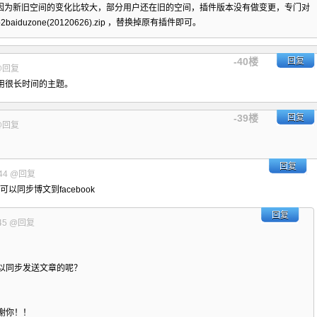
因为新旧空间的变化比较大，部分用户还在旧的空间，插件版本没有做变更，专门对
2baiduzone(20120626).zip
，替换掉原有插件即可。
-40楼
回复
@回复
用很长时间的主题。
-39楼
回复
@回复
回复
44
@回复
以同步博文到facebook
回复
45
@回复
以同步发送文章的呢？
谢你！！