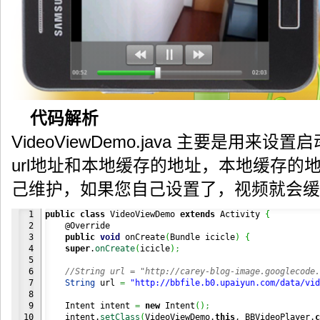
代码解析
VideoViewDemo.java 主要是用
url地址和本地缓存的地址，本地缓存的
己维护，如果您自己设置了，视频就会缓
1

public
class
 VideoViewDemo 
extends
 Activity 
{
2

    @Override

3

public
void
 onCreate
(
Bundle icicle
)
{
4

super
.
onCreate
(
icicle
)
;
5

6

//String url = "http://carey-blog-image.googlecode.
7

String
 url 
=
"http://bbfile.b0.upaiyun.com/data/vid
8

9

    Intent intent 
=
new
 Intent
(
)
;
10

    intent.
setClass
(
VideoViewDemo.
this
, BBVideoPlayer.
c