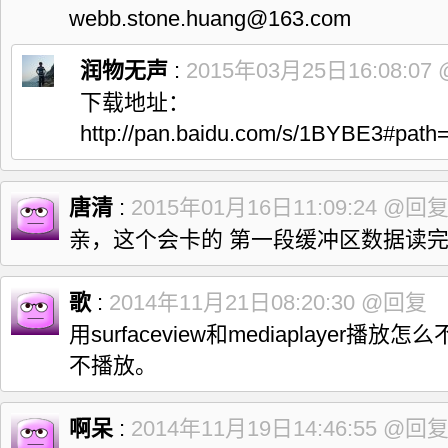
93

webb.stone.huang@163.com
94

        @Override

95

public
void
 run
(
)
{
96

if
(
progressDialog 
!=
null
)
{
润物无声
:
2015年03月25日16:08:07
97

                progressDialog.
dismiss
(
)
;
98

                progressDialog 
=
null
;
下载地址：
99

}
100

}
http://pan.baidu.com/s/1BYB
101

}
)
;
102

}
103

104

private
void
 playvideo
(
)
{
105

if
(
!
URLUtil.
isNetworkUrl
(
this
.
remoteUrl
)
)
{
唐清
:
2015年01月16日11:09:24
@回
106

        mVideoView.
setVideoPath
(
this
.
remoteUrl
)
;
107

        mVideoView.
start
(
)
;
亲，这个会卡的 第一段缓冲区数据读
108

return
;
109

}
110

111

    showProgressDialog
(
)
;
歌
:
2014年11月21日08:20:30
@回复
112

113

new
Thread
(
new
Runnable
(
)
{
用surfaceview和mediaplayer
114

115

        @Override

不播放。
116

public
void
 run
(
)
{
117

FileOutputStream
 out 
=
null
;
118

InputStream
 is 
=
null
;
119

啊呆
:
2014年11月19日14:46:55
@回
120

try
{