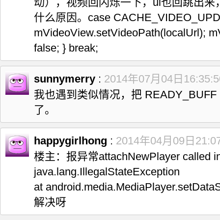
动），视频回闪烁一下，ui也回跳出
149

150

                mediaLength 
=
 httpConnection.
getContent
什么原因。case CACHE_VIDEO_UPDATE: 
151

if
(
mediaLength 
==
-
1
)
{
152

return
;
mVideoView.setVideoPath(localUrl); mVi
153

}
154

false; } break;
155

                mediaLength 
+=
 readSize
;
156

157

byte
 buf
[
]
=
new
byte
[
4
*
1024
]
;
158

int
 size 
=
0
;
sunnymerry
:
2014年07月04日16:35:
159

long
 lastReadSize 
=
0
;
160

我也遇到类似情况，把 READY_BUF
161

                mHandler.
sendEmptyMessage
(
VIDEO_STATE_U
162

了。
163

while
(
(
size 
=
 is.
read
(
buf
)
)
!=
-
1
)
{
164

try
{
165

                        out.
write
(
buf, 
0
, size
)
;
166

                        readSize 
+=
 size
;
happygirlhong
:
2014年04月09日21:0
167

}
catch
(
Exception
 e
)
{
168

                        e.
printStackTrace
(
)
;
楼主：报异常attachNewPlayer called in 
169

}
170

java.lang.IllegalStateException
171

if
(
!
isready
)
{
172

if
(
(
readSize 
-
 lastReadSize
)
>
at android.media.MediaPlayer.setDat
173

                            lastReadSize 
=
 readSize
;
174

                            mHandler.
sendEmptyMessage
(
C
解决呀
175

}
176

}
else
{