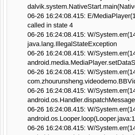
dalvik.system.NativeStart.main(Nati
06-26 16:24:08.415: E/MediaPlayer(
called in state 4
06-26 16:24:08.415: W/System.err(1
java.lang.IllegalStateException
06-26 16:24:08.415: W/System.err(14
android.media.MediaPlayer.setDataS
06-26 16:24:08.415: W/System.err(14
com.zhourunsheng.videodemo.BBVid
06-26 16:24:08.415: W/System.err(14
android.os.Handler.dispatchMessage
06-26 16:24:08.415: W/System.err(14
android.os.Looper.loop(Looper.java:
06-26 16:24:08.415: W/System.err(14