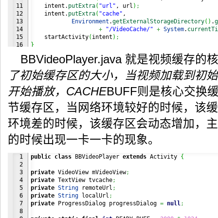
11

    intent.
putExtra
(
"url"
, url
)
;
12

    intent.
putExtra
(
"cache"
,

13

Environment
.
getExternalStorageDirectory
(
)
.
g
14

+
"/VideoCache/"
+
System
.
currentTi
15

    startActivity
(
intent
)
;
16

}
17

BBVideoPlayer.java 就是视频缓存
}
了初始缓存区的大小，当视频加载到初始
开始播放，CACHE
BUFF则是核心交换
节缓存区，当网络环境较好的时候，该缓
环境差的时候，该缓存区会动态增加，主
的时候出现一卡一卡的现象。
1

public
class
 BBVideoPlayer 
extends
 Activity 
{
2

3

private
 VideoView mVideoView
;
4

private
 TextView tvcache
;
5

private
String
 remoteUrl
;
6

private
String
 localUrl
;
7

private
 ProgressDialog progressDialog 
=
null
;
8
