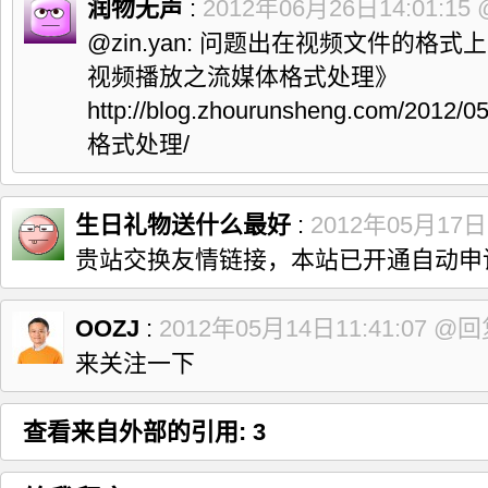
润物无声
:
2012年06月26日14:01:15
@zin.yan: 问题出在视频文件的格式上
视频播放之流媒体格式处理》
http://blog.zhourunsheng.com/2
格式处理/
生日礼物送什么最好
:
2012年05月17日2
贵站交换友情链接，本站已开通自动申
OOZJ
:
2012年05月14日11:41:07
@回
来关注一下
查看来自外部的引用: 3