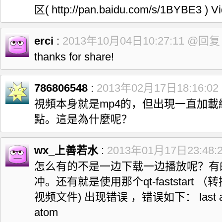
205

区(
http://pan.baidu.com/s/1BYBE3
) V
206

}
207

}
)
.
start
(
)
;
208

209

}
erci
:
2013年10月04日10:27:11
@回复
210

211

private
final
static
int
 VIDEO_STATE_UPDATE 
=
0
;
thanks for share!
212

private
final
static
int
 CACHE_VIDEO_READY 
=
1
;
213

private
final
static
int
 CACHE_VIDEO_UPDATE 
=
2
;
214

private
final
static
int
 CACHE_VIDEO_END 
=
3
;
215

786806548
:
2013年02月17日18:16:02
216

private
final
 Handler mHandler 
=
new
 Handler
(
)
{
217

    @Override

視頻本身就是mp4的，但出現一直加載
218

public
void
 handleMessage
(
Message msg
)
{
219

switch
(
msg.
what
)
{
點。這是為什麼呢？
220

case
 VIDEO_STATE_UPDATE
:
221

double
 cachepercent 
=
 readSize 
*
100.00
/
 m
222

String
 s 
=
String
.
format
(
"已缓存: [%.2f%%]"
223

wx_上善若水
:
2013年01月17日23:48:
224

if
(
mVideoView.
isPlaying
(
)
)
{
225

                curPosition 
=
 mVideoView.
getCurrentPosi
怎么有的不是一边下载一边播放呢？有
226

int
 duration 
=
 mVideoView.
getDuration
(
)
227

                duration 
=
 duration 
==
0
?
1
:
 duration
冲。还有就是使用那个qt-faststart
228

229

double
 playpercent 
=
 curPosition 
*
100.
视频文件) 出现错误 ，错误如下： last atom i
230

231

int
 i 
=
 curPosition 
/
1000
;
atom
232

int
 hour 
=
 i 
/
(
60
*
60
)
;