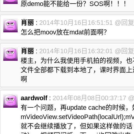
121

URL
 url 
=
new
URL
(
remoteUrl
)
;
原demo能不能给一份？SOS啊！！！
122

HttpURLConnection
 httpConnection 
=
(
Htt
123

                        .
openConnection
(
)
;
124

125

if
(
localUrl 
==
null
)
{
肖丽
:
2014年10月16日16:51:51
@回
126

                    localUrl 
=
Environment
.
getExternalS
127

                            .
getAbsolutePath
(
)
怎么把moov放在mdat前面啊？
128

+
"/VideoCache/"
129

+
System
.
currentTimeMillis
(
130

}
131

肖丽
:
2014年10月16日16:32:01
@回
132

System
.
out
.
println
(
"localUrl: "
+
 local
133

楼主，为什么我使用手机拍的视频，也
134

File
 cacheFile 
=
new
File
(
localUrl
)
;
135

文件全部都下载到本地了，课时界面上还是
136

if
(
!
cacheFile.
exists
(
)
)
{
137

                    cacheFile.
getParentFile
(
)
.
mkdirs
(
)
;
啊
138

                    cacheFile.
createNewFile
(
)
;
139

}
140

141

                readSize 
aardwolf
:
2014年08月08日00:37:17
=
 cacheFile.
length
(
)
;
142

                out 
=
new
FileOutputStream
(
cacheFile, 
t
143

有一个问题，再update cache的时候
144

                httpConnection.
setRequestProperty
(
"User
mVideoView.setVideoPath(localUrl)
145

                httpConnection.
setRequestProperty
(
"RANG
146

+
 readSize 
+
"-"
)
;
就不会继续播放了，但如果这样做的话
147

148

                is 
=
 httpConnection.
getInputStream
(
)
;