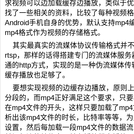
求视频可以边加载缓存边播放，类似于优
找了一些相关的资料，比较了每种视频格
Android手机自身的优势，默认支持mp
mp4格式作为视频的存储格式。
其实最真实的流媒体协议传输格式并不是
rtsp，那样的话得搭建专门的流媒体服
通的http方式，实现的是一种伪流媒体
缓存播放也足够了。
要想实现视频的边缓存边播放，原则
分段的，而mp4正好满足这个要求，只要
在mp4文件的开头，这样只要加载了mp
析出该mp4文件的时长，比特率等等，
设置，然后每加载一段mp4文件的数据