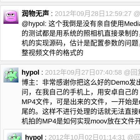
233

int
 minute 
=
 i 
/
60
%
60
;
234

int
 second 
=
 i 
%
60
;
235

润物无声
:
2012年09月28日12:59:27
236

                s 
+=
String
.
format
(
" 播放: %02d:%02d:%02
237

                        minute, second, playpercent
)
;
@hypol: 这个我倒是没有亲自使用Medi
238

}
239

的测试都是用系统的照相机直接录制的
240

            tvcache.
setText
(
s
)
;
241

机的实现源码，估计是配置参数的问题
242

            mHandler.
sendEmptyMessageDelayed
(
VIDEO_STAT
243

break
;
整视频文件的格式的
244

245

case
 CACHE_VIDEO_READY
:
246

            isready 
=
true
;
247

            mVideoView.
hypol
:
2012年09月27日07:40:58
setVideoPath
(
localUrl
)
;
@回
248

            mVideoView.
start
(
)
;
249

博主：非常感谢你把这么好的Demo发
break
;
250

问，在我自己的手机上，用安卓自己的 Med
251

case
 CACHE_VIDEO_UPDATE
:
252

if
(
iserror
)
{
MP4文件，可是出来的文件，一开始是m
253

                mVideoView.
setVideoPath
(
localUrl
)
;
254

                mVideoView.
start
(
)
;
尾的。这样不进行处理的话就无法直接H
255

                iserror 
=
false
;
256

}
机拍的MP4是如何实现moov放在文件
257

break
;
258

259

case
 CACHE_VIDEO_END
:
260

hypol
:
if
2012年10月02日01:14:31
(
iserror
)
{
@