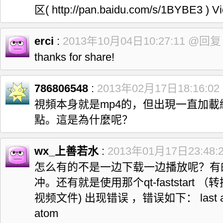
205

区(
http://pan.baidu.com/s/1BYBE3
) V
206

}
207

}
)
.
start
(
)
;
208

209

}
erci
:
2013年10月04日10:27:11
@回复
210

211

private
final
static
int
 VIDEO_STATE_UPDATE 
=
0
;
thanks for share!
212

private
final
static
int
 CACHE_VIDEO_READY 
=
1
;
213

private
final
static
int
 CACHE_VIDEO_UPDATE 
=
2
;
214

private
final
static
int
 CACHE_VIDEO_END 
=
3
;
215

786806548
:
2013年02月17日18:16:02
216

private
final
 Handler mHandler 
=
new
 Handler
(
)
{
217

    @Override

視頻本身就是mp4的，但出現一直加載
218

public
void
 handleMessage
(
Message msg
)
{
219

switch
(
msg.
what
)
{
點。這是為什麼呢？
220

case
 VIDEO_STATE_UPDATE
:
221

double
 cachepercent 
=
 readSize 
*
100.00
/
 m
222

String
 s 
=
String
.
format
(
"已缓存: [%.2f%%]"
223

wx_上善若水
:
2013年01月17日23:48:
224

if
(
mVideoView.
isPlaying
(
)
)
{
225

                curPosition 
=
 mVideoView.
getCurrentPosi
怎么有的不是一边下载一边播放呢？有
226

int
 duration 
=
 mVideoView.
getDuration
(
)
227

                duration 
=
 duration 
==
0
?
1
:
 duration
冲。还有就是使用那个qt-faststart
228

229

double
 playpercent 
=
 curPosition 
*
100.
视频文件) 出现错误 ，错误如下： last atom i
230

231

int
 i 
=
 curPosition 
/
1000
;
atom
232

int
 hour 
=
 i 
/
(
60
*
60
)
;