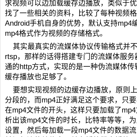
求视频可以边加载缓存边播放，类似于优
找了一些相关的资料，比较了每种视频格
Android手机自身的优势，默认支持mp
mp4格式作为视频的存储格式。
其实最真实的流媒体协议传输格式并不是
rtsp，那样的话得搭建专门的流媒体服
通的http方式，实现的是一种伪流媒体
缓存播放也足够了。
要想实现视频的边缓存边播放，原则
分段的，而mp4正好满足这个要求，只要
在mp4文件的开头，这样只要加载了mp
析出该mp4文件的时长，比特率等等，
设置，然后每加载一段mp4文件的数据