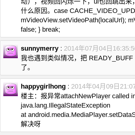
动），视频回闪烁一下，ui也回跳出
149

150

                mediaLength 
=
 httpConnection.
getContent
什么原因。case CACHE_VIDEO_UPDATE: 
151

if
(
mediaLength 
==
-
1
)
{
152

return
;
mVideoView.setVideoPath(localUrl); mVi
153

}
154

false; } break;
155

                mediaLength 
+=
 readSize
;
156

157

byte
 buf
[
]
=
new
byte
[
4
*
1024
]
;
158

int
 size 
=
0
;
sunnymerry
:
2014年07月04日16:35:
159

long
 lastReadSize 
=
0
;
160

我也遇到类似情况，把 READY_BUF
161

                mHandler.
sendEmptyMessage
(
VIDEO_STATE_U
162

了。
163

while
(
(
size 
=
 is.
read
(
buf
)
)
!=
-
1
)
{
164

try
{
165

                        out.
write
(
buf, 
0
, size
)
;
166

                        readSize 
+=
 size
;
happygirlhong
:
2014年04月09日21:0
167

}
catch
(
Exception
 e
)
{
168

                        e.
printStackTrace
(
)
;
楼主：报异常attachNewPlayer called in 
169

}
170

java.lang.IllegalStateException
171

if
(
!
isready
)
{
172

if
(
(
readSize 
-
 lastReadSize
)
>
at android.media.MediaPlayer.setDat
173

                            lastReadSize 
=
 readSize
;
174

                            mHandler.
sendEmptyMessage
(
C
解决呀
175

}
176

}
else
{