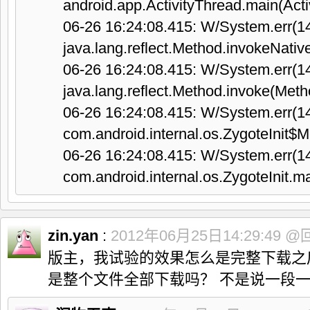
android.app.ActivityThread.main(Acti
06-26 16:24:08.415: W/System.err(14
java.lang.reflect.Method.invokeNativ
06-26 16:24:08.415: W/System.err(14
java.lang.reflect.Method.invoke(Meth
06-26 16:24:08.415: W/System.err(14
com.android.internal.os.ZygoteInit$
06-26 16:24:08.415: W/System.err(14
com.android.internal.os.ZygoteInit.ma
zin.yan
:
2012年06月25日14:29:49
@
版主，我试验的效果怎么是完整下载之后
是整个文件全部下载吗？ 不是说一段