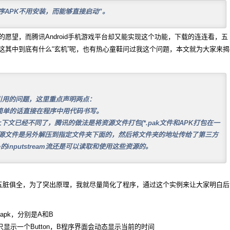
程序APK不用安装，而能够直接启动”。
愿望，而腾讯Android手机游戏平台却又能实现这个功能，下载的连连看，五
这其中到底有什么“玄机”呢，也有热心童鞋问过我这个问题，本文就为大家来揭
引用的问题，这里重点声明两点：
，如果简单的话直接在程序中用代码书写。
上下文已经不同了，腾讯的做法是将资源文件打包(*.pak文件和APK打包在一
资源文件是另外解压到指定文件夹下面的，然后将文件夹的地址传给了第三方
的inputstream流还是可以读取和使用这些资源的。
小五脏俱全，为了突出原理，我就尽量简化了程序，通过这个实例来让大家明白后
pk，分别是A和B
显示一个Button，B程序界面会动态显示当前的时间