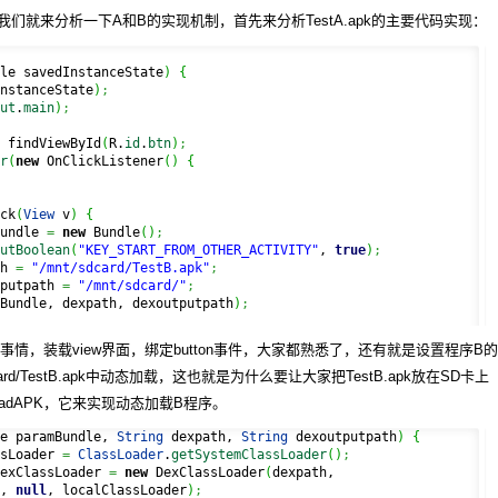
们就来分析一下A和B的实现机制，首先来分析TestA.apk的主要代码实现：
le savedInstanceState
)
{
nstanceState
)
;
ut
.
main
)
;
 findViewById
(
R.
id
.
btn
)
;
r
(
new
 OnClickListener
(
)
{
ck
(
View
 v
)
{
undle 
=
new
 Bundle
(
)
;
utBoolean
(
"KEY_START_FROM_OTHER_ACTIVITY"
, 
true
)
;
h 
=
"/mnt/sdcard/TestB.apk"
;
putpath 
=
"/mnt/sdcard/"
;
Bundle, dexpath, dexoutputpath
)
;
做的事情，装载view界面，绑定button事件，大家都熟悉了，还有就是设置程序B的
d/TestB.apk中动态加载，这也就是为什么要让大家把TestB.apk放在SD卡上
adAPK，它来实现动态加载B程序。
e paramBundle, 
String
 dexpath, 
String
 dexoutputpath
)
{
sLoader 
=
ClassLoader
.
getSystemClassLoader
(
)
;
exClassLoader 
=
new
 DexClassLoader
(
dexpath,

, 
null
, localClassLoader
)
;