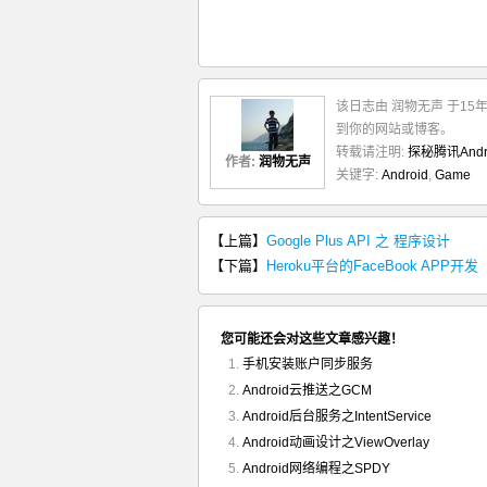
36

}
37

}
38

39

public
void
 run
(
)
{
40

while
(
true
)
{
41

            draw
(
)
;
该日志由 润物无声 于15
42

try
{
43

Thread
.
sleep
(
到你的网站或博客。
44

}
catch
(
Interrup
转载请注明:
探秘腾讯And
45

                e.
printStackT
作者:
润物无声
关键字:
Android
,
Game
46

}
47

}
48

}
49

【上篇】
Google Plus API 之 程序设计
50

public
void
 surfaceChange
51

int
 height
)
{
【下篇】
Heroku平台的FaceBook APP开发
52

}
53

54

public
void
 surfaceDestro
55

}
您可能还会对这些文章感兴趣！
}
手机安装账户同步服务
Android云推送之GCM
Android后台服务之IntentService
Android动画设计之ViewOverlay
Android网络编程之SPDY