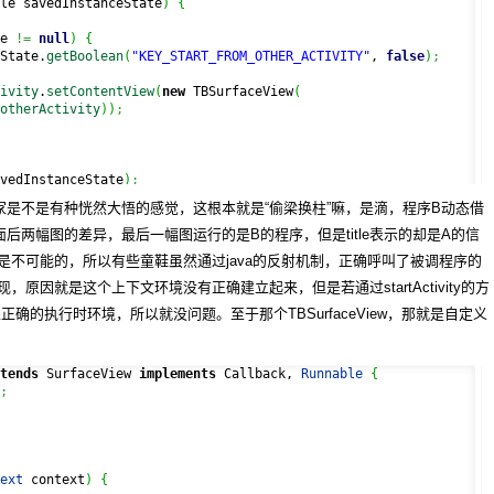
le savedInstanceState
)
{
e 
!=
null
)
{
State.
getBoolean
(
"KEY_START_FROM_OTHER_ACTIVITY"
, 
false
)
;
ivity
.
setContentView
(
new
 TBSurfaceView
(
otherActivity
)
)
;
vedInstanceState
)
;
(R.layout.main);
家是不是有种恍然大悟的感觉，这根本就是“偷梁换柱”嘛，是滴，程序B动态借
w
 TBSurfaceView
(
this
)
)
;
后两幅图的差异，最后一幅图运行的是B的程序，但是title表示的却是A的信
不可能的，所以有些童鞋虽然通过java的反射机制，正确呼叫了被调程序的
ctivity paramActivity
)
{
现，原因就是这个上下文环境没有正确建立起来，但是若通过startActivity的方
ty..."
+
 paramActivity
)
;
立正确的执行时环境，所以就没问题。至于那个TBSurfaceView，那就是自定义
paramActivity
;
tends
 SurfaceView 
implements
 Callback, 
Runnable
{
;
ext
 context
)
{