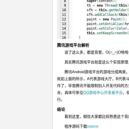
8

super
(
context
)
;
9

        th 
=
new
Thread
(
this
)
10

        sfh 
=
this
.
getHolder
(
11

        sfh.
addCallback
(
this
)
12

        paint 
=
new
Paint
(
)
;
13

        paint.
setAntiAlias
(
tr
14

        paint.
setColor
(
Color
.
15

this
.
setKeepScreenOn
(
16

}
17

腾讯游戏平台解析
18

public
void
 surfaceCreate
19

        th.
start
(
)
;
说了这么多，都是背景，O(∩_∩)O哈哈
20

}
21

其实腾讯游戏平台就是这么个实现原理
22

private
void
 draw
(
)
{
23

try
{
腾讯Android游戏平台的游戏分成
24

            canvas 
=
 sfh.
lock
就如上面的所示，A代表游戏大厅，B代表
25

if
(
canvas 
!=
nul
26

                canvas.
drawCo
作了，毕竟腾讯不能限制别人开发代码的方
27

                canvas.
drawTe
合，具体可参见
QQ游戏中心开发者平台
，
28

100
, 
29

}
行。
30

}
catch
(
Exception
 ex
31

            ex.
printStackTrac
结论
32

}
finally
{
33

if
(
canvas 
!=
nul
看到这里，相信大家都比较熟悉这个背
34

                sfh.
unlockCan
35

}
程序源码下载
source