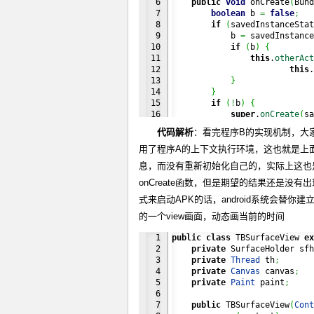
6

public
void
 onCreate
(
Bund
33

}
7

boolean
 b 
=
false
;
}
8

if
(
savedInstanceStat
9

            b 
=
 savedInstance
10

if
(
b
)
{
11

this
.
otherAct
12

this
.
13

}
14

}
15

if
(
!
b
)
{
16

super
.
onCreate
(
sa
17

// setContentView
代码解析
：看完程序B的实现机制，大
18

            setContentView
(
ne
19

}
用了程序A的上下文执行环境，这也就是上面
20

}
息，而没有重新初始化自己的，实际上这也是
21

22

public
void
 setActivity
(
A
onCreate函数，但是期望的结果还是没有出
23

        Log.
d
(
TAG, 
"setActivi
式来启动APK的话，android系统会替你建
24

this
.
otherActivity
=
 
25

}
的一个view画面，动态画当前的时间
}
1

public
class
 TBSurfaceView 
ex
2

private
 SurfaceHolder sfh
3

private
Thread
 th
;
4

private
Canvas
 canvas
;
5

private
Paint
 paint
;
6

7

public
 TBSurfaceView
(
Cont