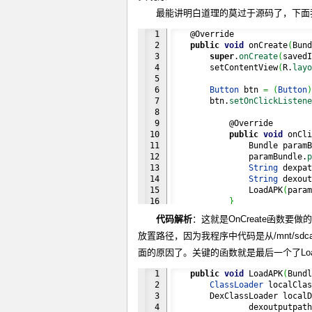
最能讲明白道理的莫过于源码了，下面我
1

    @Override

2

public
void
 onCreate
(
Bund
3

super
.
onCreate
(
savedI
4

        setContentView
(
R.
layo
5

6

Button
 btn 
=
(
Button
)
7

        btn.
setOnClickListene
8

9

            @Override

10

public
void
 onCli
11

                Bundle paramB
12

                paramBundle.
p
13

String
 dexpat
14

String
 dexout
15

                LoadAPK
(
param
16

}
17

}
)
;
代码解析
：这就是OnCreate函数要
}
放置路径，因为我程序中代码是从/mnt/sdcar
面的原因了。关键的函数就是最后一个了Lo
1

public
void
 LoadAPK
(
Bundl
2

ClassLoader
 localClas
3

        DexClassLoader localD
4

                dexoutputpath