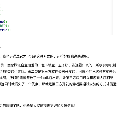
;
)
;
;
ue
)
;
RED
)
;
true
)
;
d
(
SurfaceHolder holder
)
{
~
，我也是通过它才学习到这种方式的，还得好好感谢感谢呢。
两类，第一类是腾讯自主研发的，像斗地主，五子棋，连连看什么的，所以实现机制
Canvas
(
)
;
斗地主类的小游戏。第二类是第三方软件公司开发的，可就不能已这种方式来运
l
)
{
lor
(
Color
.
WHITE
)
;
式啊，所以腾讯就开放了一个sdk包出来，让第三方应用可以和游戏大厅相结
xt
(
"Time: "
+
System
.
currentTimeMillis
(
)
, 
100
,

但这同时就损失了一个优点，那就是第三方开发的游戏要通过安装的方式才能运
paint
)
;
)
{
e
(
)
;
l
)
{
后的原理了吧，也希望大家能提供更好的反馈信息！
vasAndPost
(
canvas
)
;