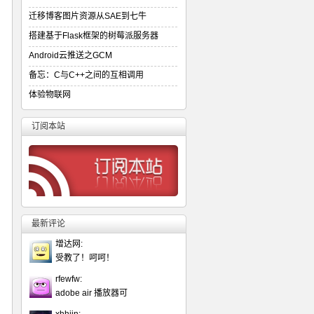
迁移博客图片资源从SAE到七牛
搭建基于Flask框架的树莓派服务器
Android云推送之GCM
备忘：C与C++之间的互相调用
体验物联网
订阅本站
最新评论
增达网:
受教了！呵呵！
rfewfw:
adobe air 播放器可