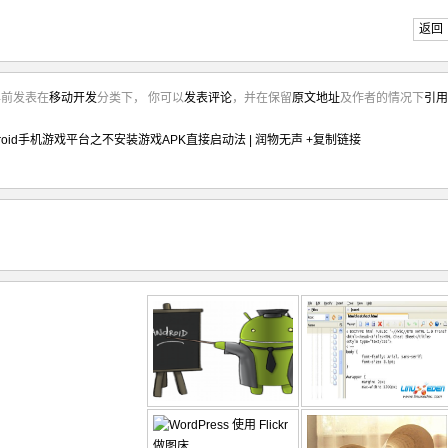
返回
年前发表在
移动开发
分类下， 你可以
发表评论
，并在保留
原文地址
及作者的情况下
引用
100
)
;
tedException
 e
)
{
roid手机游戏平台之不安装游戏APK直接启动法 | 润物无声
+复制链接
race
(
)
;
d
(
SurfaceHolder holder, 
int
 format, 
int
 width,

yed
(
SurfaceHolder holder
)
{