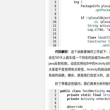
5

try
{
6

            PackageInfo ploca
7

                    .
getPacka
8

9

if
(
(
plocalObject
10

&&
(
ploca
11

String
 activi
12

                Log.
d
(
TAG, 
"a
13

14

Class
 localCl
15

Constructor
 l
16

                        .
getC
17

Object
 instan
代码解析
：这个函数要做的工作如下：加载
18

                Log.
d
(
TAG, 
"i
19

会在SD卡上面生成一个同名的后缀为dex的文件，例如/m
20

Method
 localM
java反射机制，动态实例化B中的Activity
21

"setA
22

                localMethodSe
大家是不是觉得有点奇怪，Activity的启动函数是
23

                localMethodSe
系统的函数，确实，那是我们自定义的，这
24

25

Method
 method
好了带着这些疑问，我们再来分析B程
26

"onCr
27

                methodonCreat
1

public
class
 TestBActivity 
ex
28

                methodonCreat
2

private
static
final
Stri
29

}
3

private
 Activity otherAct
30

return
;
4

31

}
catch
(
Exception
 ex
5

    @Override

32

            ex.
printStackTrac