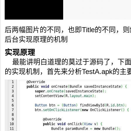
后两幅图片的不同，也即Title的不同
后台实现原理的机制
实现原理
最能讲明白道理的莫过于源码了，下面
的实现机制，首先来分析TestA.apk的
1

    @Override

2

public
void
 onCreate
(
Bundle savedInstanceState
)
{
3

super
.
onCreate
(
savedInstanceState
)
;
4

        setContentView
(
R.
layout
.
main
)
;
5

6

Button
 btn 
=
(
Button
)
 findViewById
(
R.
id
.
btn
)
;
7

        btn.
setOnClickListener
(
new
 OnClickListener
(
)
{
8

9

            @Override

10

public
void
 onClick
(
View
 v
)
{
11

                Bundle paramBundle 
=
new
 Bundle
(
)
;