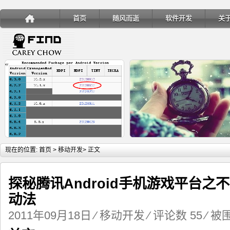
首页
随风而逝
软件开发
关
详细内容
详
现在的位置:
首页
>
移动开发
> 正文
探秘腾讯Android手机游戏平台之
动法
手机安装账户同步服务
Ubuntu 制作一键安装盘（四
2011年09月18日
⁄
移动开发
⁄
评论数 55
⁄ 被围