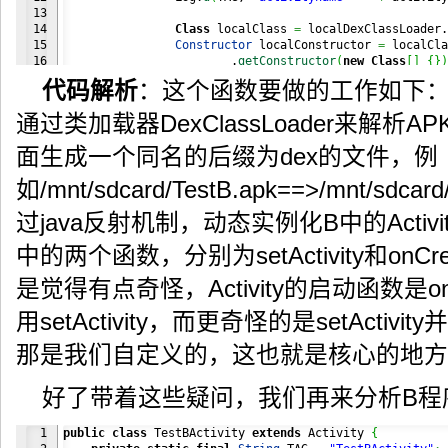
13

14

Class
 localClass 
=
 localDexClassLoader.
15

Constructor
 localConstructor 
=
 localCla
16

                        .
getConstructor
(
new
Class
[
]
{
}
)
17

Object
 instance 
=
 localConstructor.
newI
代码解析
：这个函数要做的工作如下：
18

                Log.
d
(
TAG, 
"instance = "
+
 instance
)
;
19

通过类加载器DexClassLoader来解析
20

Method
 localMethodSetActivity 
=
 localCl
21

"setActivity"
, 
new
Class
[
]
{
 Ac
面生成一个同名的后缀为dex的文件，例
22

                localMethodSetActivity.
setAccessible
(
tr
23

                localMethodSetActivity.
invoke
(
instance,
如/mnt/sdcard/TestB.apk==>/mnt/sdc
24

25

Method
 methodonCreate 
=
 localClass.
getD
过java反射机制，动态实例化B中的Acti
26

"onCreate"
, 
new
Class
[
]
{
 Bundl
27

                methodonCreate.
setAccessible
(
true
)
;
中的两个函数，分别为setActivity和on
28

                methodonCreate.
invoke
(
instance, 
new
Obj
29

}
是觉得有点奇怪，Activity的启动函数是o
30

return
;
31

}
catch
(
Exception
 ex
)
{
用setActivity，而更奇怪的是setActi
32

            ex.
printStackTrace
(
)
;
33

}
那是我们自定义的，这也就是核心的地方
}
好了带着这些疑问，我们再来分析B程
1

public
class
 TestBActivity 
extends
 Activity 
{