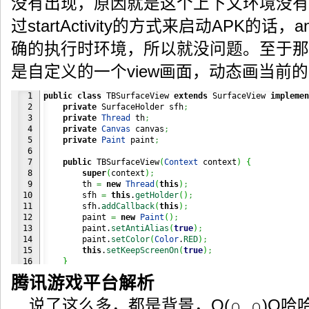
没有出现，原因就是这个上下文环境没有
过startActivity的方式来启动APK的话，
确的执行时环境，所以就没问题。至于那个TB
是自定义的一个view画面，动态画当前
1

public
class
 TBSurfaceView 
extends
 SurfaceView 
implemen
2

private
 SurfaceHolder sfh
;
3

private
Thread
 th
;
4

private
Canvas
 canvas
;
5

private
Paint
 paint
;
6

7

public
 TBSurfaceView
(
Context
 context
)
{
8

super
(
context
)
;
9

        th 
=
new
Thread
(
this
)
;
10

        sfh 
=
this
.
getHolder
(
)
;
11

        sfh.
addCallback
(
this
)
;
12

        paint 
=
new
Paint
(
)
;
13

        paint.
setAntiAlias
(
true
)
;
14

        paint.
setColor
(
Color
.
RED
)
;
15

this
.
setKeepScreenOn
(
true
)
;
16

}
17

腾讯游戏平台解析
18

public
void
 surfaceCreated
(
SurfaceHolder holder
)
{
19

        th.
start
(
)
;
说了这么多，都是背景，O(∩_∩)O哈
20

}