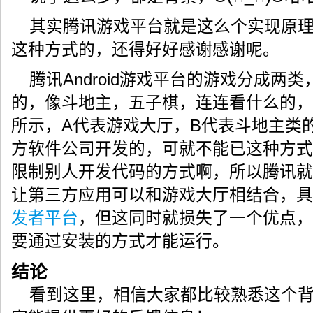
21

22

private
void
 draw
(
)
{
其实腾讯游戏平台就是这么个实现原
23

try
{
24

            canvas 
=
 sfh.
lockCanvas
(
)
;
这种方式的，还得好好感谢感谢呢。
25

if
(
canvas 
!=
null
)
{
26

                canvas.
drawColor
(
Color
.
WHITE
)
;
27

                canvas.
drawText
(
"Time: "
+
System
.
curre
腾讯Android游戏平台的游戏分成两
28

100
, paint
)
;
29

}
的，像斗地主，五子棋，连连看什么的，
30

}
catch
(
Exception
 ex
)
{
31

            ex.
printStackTrace
(
)
;
所示，A代表游戏大厅，B代表斗地主类
32

}
finally
{
33

if
(
canvas 
!=
null
)
{
方软件公司开发的，可就不能已这种方式
34

                sfh.
unlockCanvasAndPost
(
canvas
)
;
35

}
限制别人开发代码的方式啊，所以腾讯就
36

}
37

}
让第三方应用可以和游戏大厅相结合，具
38

39

public
void
 run
(
)
{
发者平台
，但这同时就损失了一个优点，
40

while
(
true
)
{
41

            draw
(
)
;
要通过安装的方式才能运行。
42

try
{
43

Thread
.
sleep
(
100
)
;
44

}
catch
(
InterruptedException
 e
)
{
结论
45

                e.
printStackTrace
(
)
;
46

}
看到这里，相信大家都比较熟悉这个
47

}
48

}