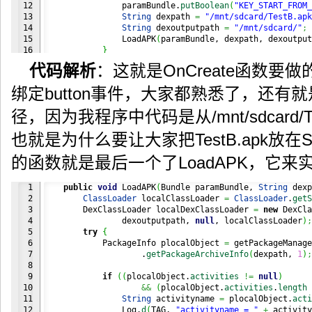
12

                paramBundle.
putBoolean
(
"KEY_START_FROM_
13

String
 dexpath 
=
"/mnt/sdcard/TestB.apk
14

String
 dexoutputpath 
=
"/mnt/sdcard/"
;
15

                LoadAPK
(
paramBundle, dexpath, dexoutput
16

}
17

}
)
;
代码解析
：这就是OnCreate函数要做
}
绑定button事件，大家都熟悉了，还有
径，因为我程序中代码是从/mnt/sdcard/
也就是为什么要让大家把TestB.apk放
的函数就是最后一个了LoadAPK，它来
1

public
void
 LoadAPK
(
Bundle paramBundle, 
String
 dexp
2

ClassLoader
 localClassLoader 
=
ClassLoader
.
getS
3

        DexClassLoader localDexClassLoader 
=
new
 DexCla
4

                dexoutputpath, 
null
, localClassLoader
)
;
5

try
{
6

            PackageInfo plocalObject 
=
 getPackageManage
7

                    .
getPackageArchiveInfo
(
dexpath, 
1
)
;
8

9

if
(
(
plocalObject.
activities
!=
null
)
10

&&
(
plocalObject.
activities
.
length
11

String
 activityname 
=
 plocalObject.
acti
12

                Log.
d
(
TAG, 
"activityname = "
+
 activity