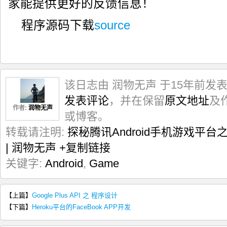
家能提供更好的反馈信息！
49

50

public
void
 surfaceChanged
(
SurfaceHolder holder, 
in
51

int
 height
)
{
程序源码下载
source
52

}
53

54

public
void
 surfaceDestroyed
(
SurfaceHolder holder
)
55

}
}
该日志由 润物无声 于15年前发
发表评论
，并在保留
原文地址
及
作者:
润物无声
或博客。
转载请注明:
探秘腾讯Android手机游戏平
| 润物无声
+复制链接
关键字:
Android
,
Game
【上篇】
Google Plus API 之 程序设计
【下篇】
Heroku平台的FaceBook APP开发