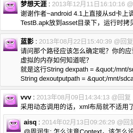
梦想天涯
:
2013年12月11日16:10:16
谢谢作者~android 4.1上直接从s
TestB.apk放到asset目录下，运
蓝影
:
2013年08月22日15:40:39
@回
请问那个路径应该怎么确定呢？你的应
虚拟的内存如何知道呢？
就是这行String dexpath = &quot;/mnt/sd
String dexoutputpath = &quot;/mnt/sdca
vvv
:
2013年08月09日14:34:13
@回复
采用动态调用的话，xml布局就不适用
aisq
:
2014年02月13日09:26:29
@回
@周润生: 怎么注意Context，该怎么