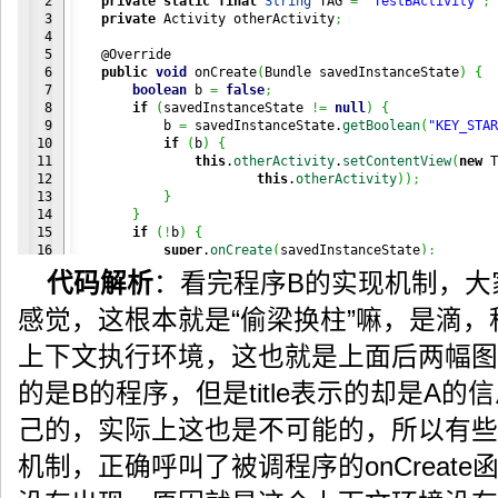
2

private
static
final
String
 TAG 
=
"TestBActivity"
;
3

private
 Activity otherActivity
;
4

5

    @Override

6

public
void
 onCreate
(
Bundle savedInstanceState
)
{
7

boolean
 b 
=
false
;
8

if
(
savedInstanceState 
!=
null
)
{
9

            b 
=
 savedInstanceState.
getBoolean
(
"KEY_STAR
10

if
(
b
)
{
11

this
.
otherActivity
.
setContentView
(
new
 T
12

this
.
otherActivity
)
)
;
13

}
14

}
15

if
(
!
b
)
{
16

super
.
onCreate
(
savedInstanceState
)
;
17

// setContentView(R.layout.main);
代码解析
：看完程序B的实现机制，大
18

            setContentView
(
new
 TBSurfaceView
(
this
)
)
;
19

}
感觉，这根本就是“偷梁换柱”嘛，是滴，
20

}
21

上下文执行环境，这也就是上面后两幅图
22

public
void
 setActivity
(
Activity paramActivity
)
{
23

        Log.
d
(
TAG, 
"setActivity..."
+
 paramActivity
)
;
的是B的程序，但是title表示的却是A
24

this
.
otherActivity
=
 paramActivity
;
25

}
己的，实际上这也是不可能的，所以有些童
}
机制，正确呼叫了被调程序的onCreat