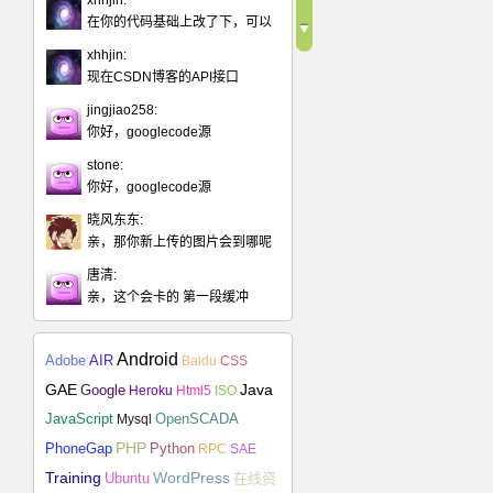
xhhjin:
在你的代码基础上改了下，可以
xhhjin:
现在CSDN博客的API接口
jingjiao258:
你好，googlecode源
stone:
你好，googlecode源
晓风东东:
亲，那你新上传的图片会到哪呢
唐清:
亲，这个会卡的 第一段缓冲
Android
Adobe
AIR
Baidu
CSS
Java
GAE
Google
Heroku
Html5
ISO
JavaScript
Mysql
OpenSCADA
PHP
Python
PhoneGap
RPC
SAE
Training
Ubuntu
WordPress
在线资