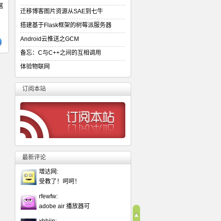
据
迁移博客图片资源从SAE到七牛
搭建基于Flask框架的树莓派服务器
Android云推送之GCM
备忘：C与C++之间的互相调用
体验物联网
订阅本站
最新评论
增达网:
受教了！呵呵！
rfewfw:
adobe air 播放器可