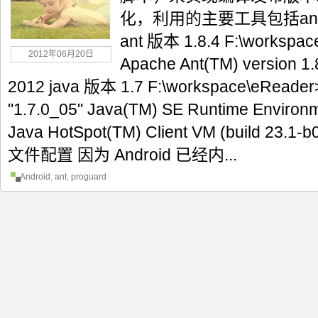
化，利用的主要工具包括ant和
ant 版本 1.8.4 F:\workspac
2012年06月20日
Apache Ant(TM) version 1.
2012 java 版本 1.7 F:\workspace\eReader>j
"1.7.0_05" Java(TM) SE Runtime Environm
Java HotSpot(TM) Client VM (build 23.1-b
文件配置 因为 Android 已经内...
Android
,
ant
,
proguard