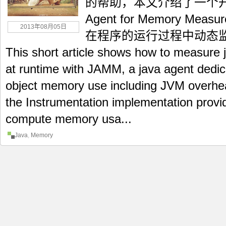
的帮助，本文介绍了一个开发包
Agent for Memory Me
2013年08月05日
在程序的运行过程中动态
This short article shows how to measure 
at runtime with JAMM, a java agent dedi
object memory use including JVM overh
the Instrumentation implementation provi
compute memory usa...
Java
,
Memory