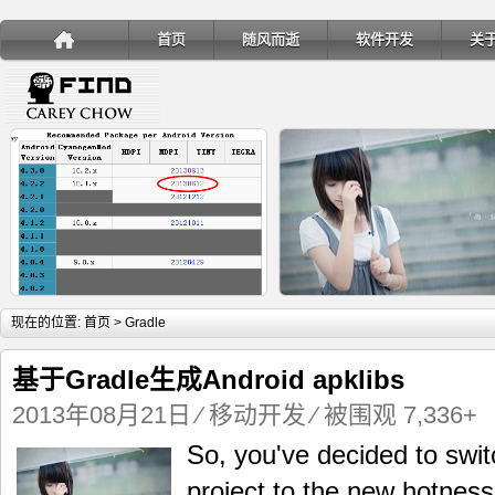
首页
随风而逝
软件开发
关
详细内容
详
现在的位置:
首页
> Gradle
基于Gradle生成Android apklibs
2013年08月21日
⁄
移动开发
⁄ 被围观 7,336+
So, you've decided to swit
手机安装账户同步服务
Ubuntu 制作一键安装盘（四
project to the new hotness