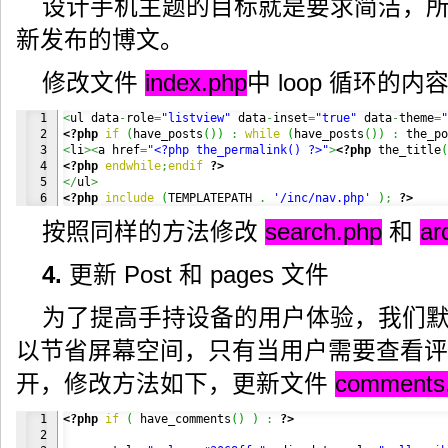
设计手机主题的目标就是要求简洁，
新发布的博文。
修改文件
index.php
中 loop 循环的内
1

<
ul data
-
role
=
"listview"
 data
-
inset
=
"true"
 data
-
theme
=
"
2

<?php
if
(
have_posts
(
)
)
:
while
(
have_posts
(
)
)
:
 the_po
3

<
li
><
a href
=
"<?php the_permalink() ?>"
>
<?php
 the_title
(
4

<?php
endwhile
;
endif
?>
5

</
ul
>
<?php
include
(
TEMPLATEPATH 
.
'/inc/nav.php'
)
;
?>
按照同样的方法修改
search.php
和
ar
4.
更新 Post 和 pages 文件
为了提高手持设备的用户体验，我们
以节省屏幕空间，只有当用户需要查看评
开，修改方法如下，更新文件
comments
1

<?php
if
(
 have_comments
(
)
)
:
?>
2
