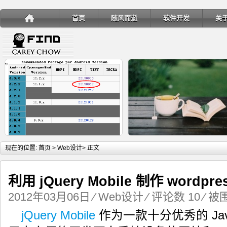
首页
随风而逝
软件开发
关
详细内容
详
现在的位置:
首页
>
Web设计
> 正文
利用 jQuery Mobile 制作 wordp
2012年03月06日
⁄
Web设计
⁄
评论数 10
⁄ 被围
手机安装账户同步服务
Ubuntu 制作一键安装盘（四
jQuery Mobile
作为一款十分优秀的 Java