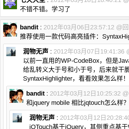
不错不错。学习了
bandit
:
2012年03月06日23:57:12
@回
推荐使用一款代码高亮插件：SyntaxHighl
润物无声
:
2012年03月07日19:41:36
以前一直用的WP-CodeBox，但是J
给乱转义大于号和小于号，后来就干
SyntaxHighlighter，看看效果怎么样
bandit
:
2012年03月12日10:25:32
@
和jquery mobile 相比jqtouch怎么样
润物无声
:
2012年03月12日20:28:4
jQTouch基于jQuery，其侧重点基