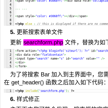
3

<
span style
=
"color: #3068ff;"
><
div data
-
role
=
"collapsib
4

5

...
...
6

7

<
span style
=
"color: #3068ff;"
></
div
></
span
>
8

<?php
else
:
// this is displayed if there are no comme
5.
更新搜索表单文件
更新
searchform.php
文件，替换为如
1

<
form action
=
"<?php bloginfo('siteurl'); ?>"
 id
=
"search
2

<
div data
-
role
=
"fieldcontain"
>
3

<
input type
=
"search"
 name
=
"s"
 id
=
"search"
 value
=
""
/>
4

</
div
>
</
form
>
为了将搜索 Bar 加入到主界面中，您
在 get_header() 函数之后加入如下代码
<?php
include
(
'searchform.php'
)
;
?>
6.
样式修正