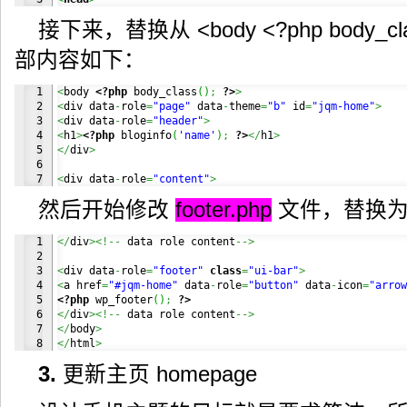
接下来，替换从 <body <?php body_cl
部内容如下：
1

<
body 
<?php
 body_class
(
)
;
?>
>
2

<
div data
-
role
=
"page"
 data
-
theme
=
"b"
 id
=
"jqm-home"
>
3

<
div data
-
role
=
"header"
>
4

<
h1
>
<?php
 bloginfo
(
'name'
)
;
?>
</
h1
>
5

</
div
>
6

<
div data
-
role
=
"content"
>
然后开始修改
footer.php
文件，替换为
1

</
div
><!--
 data role content
-->
2

3

<
div data
-
role
=
"footer"
class
=
"ui-bar"
>
4

<
a href
=
"#jqm-home"
 data
-
role
=
"button"
 data
-
icon
=
"arrow
5

<?php
 wp_footer
(
)
;
?>
6

</
div
><!--
 data role content
-->
7

</
body
>
</
html
>
3.
更新主页 homepage