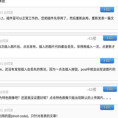
求助
回复
33
@回复
 到3.3.2，插件是可以正常工作的，您把插件先停用了，然后重新启用，重新发表一篇文
-43楼
回复
@回复
我每次插入图片后，点击发布，插入的图片代码都会丢失，非得再插入一次，点更新才
回复
33
@回复
k，还没有发现插入会丢失的情况，因为一点击插入按钮，post中就会出现该图片的
-42楼
回复
@回复
作为特色图像吧？还是我没设置好呢？点击特色图像只能出现默认的上传图片。。。
回复
01
@回复
是[short code]，只针对发表的文章！