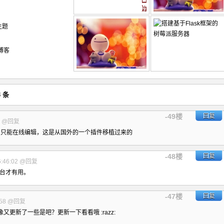
机主题
 博客
 条
-49楼
回复
0
@回复
，只能在线编辑，这是从国外的一个插件移植过来的
-48楼
回复
:46:02
@回复
后台才有用。
-47楼
回复
58
@回复
更新了一些是吧？更新一下看看哦 :razz: