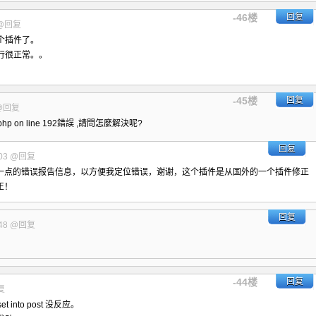
-46楼
回复
@回复
个插件了。
件运行很正常。。
-45楼
回复
@回复
s.php on line 192錯誤 ,請問怎麼解決呢?
回复
03
@回复
一点的错误报告信息，以方便我定位错误，谢谢，这个插件是从国外的一个插件修正
正！
回复
48
@回复
-44楼
回复
复
into post 没反应。