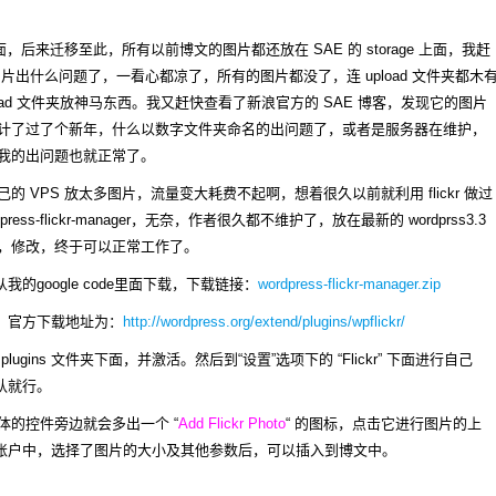
，后来迁移至此，所有以前博文的图片都还放在 SAE 的 storage 上面，我赶
图片出什么问题了，一看心都凉了，所有的图片都没了，连 upload 文件夹都木
upload 文件夹放神马东西。我又赶快查看了新浪官方的 SAE 博客，发现它的图片
，估计了过了个新年，什么以数字文件夹命名的出问题了，或者是服务器在维护，
我的出问题也就正常了。
 VPS 放太多图片，流量变大耗费不起啊，想着很久以前就利用 flickr 做过
ress-flickr-manager，无奈，作者很久都不维护了，放在最新的 wordprss3.3
，修改，终于可以正常工作了。
ger 可从我的google code里面下载，下载链接：
wordpress-flickr-manager.zip
，官方下载地址为：
http://wordpress.org/extend/plugins/wpflickr/
gins 文件夹下面，并激活。然后到“设置”选项下的 “Flickr” 下面进行自己
默认就行。
的控件旁边就会多出一个 “
Add Flickr Photo
“ 的图标，点击它进行图片的上
kr 账户中，选择了图片的大小及其他参数后，可以插入到博文中。