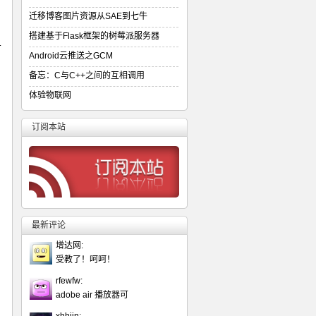
迁移博客图片资源从SAE到七牛
搭建基于Flask框架的树莓派服务器
有
Android云推送之GCM
备忘：C与C++之间的互相调用
体验物联网
订阅本站
最新评论
增达网:
受教了！呵呵！
rfewfw:
adobe air 播放器可