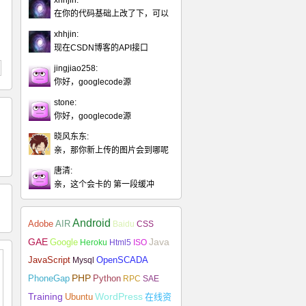
xhhjin:
在你的代码基础上改了下，可以
xhhjin:
现在CSDN博客的API接口
jingjiao258:
你好，googlecode源
stone:
你好，googlecode源
晓风东东:
亲，那你新上传的图片会到哪呢
唐清:
亲，这个会卡的 第一段缓冲
Android
Adobe
AIR
Baidu
CSS
Java
GAE
Google
Heroku
Html5
ISO
JavaScript
Mysql
OpenSCADA
PHP
Python
PhoneGap
RPC
SAE
Training
Ubuntu
WordPress
在线资