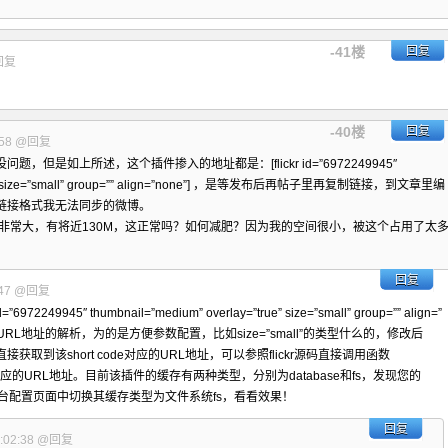
-41楼
回复
回复
-40楼
回复
58
@回复
但是如上所述，这个插件掺入的地址都是：[flickr id=”6972249945″
”true” size=”small” group=”” align=”none”] ，是等发布后再帖子里再复制链接，到文章里编
链接格式我无法同步的微博。
lickr非常大，有将近130M，这正常吗？如何减肥？因为我的空间很小，被这个占用了太
回复
47
@回复
6972249945″ thumbnail=”medium” overlay=”true” size=”small” group=”” align=”
行URL地址的解析，为的是方便参数配置，比如size=”small”的类型什么的，修改后
取到该short code对应的URL地址，可以参照flickr源码直接调用函数
e来解析其对应的URL地址。目前该插件的缓存有两种类型，分别为database和fs，发现您的
在后台配置页面中切换其缓存类型为文件系统fs，看看效果！
回复
02:38
@回复