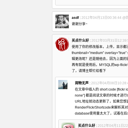
asdf
:
2012年04月13日00:36:44
@
谢谢分享~
买点什么好
:
2012年03月31日12:39:
使用了你的修改版本，上传，显示都没问题，
thumbnail=”medium” overlay=
辑更改呢？还是随他去，因为上面的
再有就是使用后，MYSQL的wp-f
了，请博主帮忙给看下
润物无声
:
2012年04月08日10:28:
在文章中插入的 short code [flickr id=”
none”] 都是阅读文章的时候才进
URL地址就动态更新了，如果您想直接获
RenderFlickrShortcod
database使用量太大了，试着
买点什么好
:
2012年04月11日22: