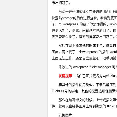
床出问题了。
当初一开始博客建立在新浪的 SAE 上面
快登陆storage的后台进行查看，看看到底
了，写 wordpress 的孩子你是懂得的，
也变 XX 了，到此，问题基本也眉目了
先不管那么多了，官方的博客都出问题了，
然后在网上找其他的图床平台，毕竟自己的
图床，网上找了一个wordpress 的插件 wordp
上面无法工作，还是自立更生吧，动手调试
修改过的 wordpress-flickr-mana
友情提示
：插件已正式更名为
wpflickr
和其他的插件使用类似，下载后解压到 plu
Flickr 帐号的绑定，其他的配置选项保留
那么在编写博文的时候，上传或插入媒体
传，就可以直接将图片上传到绑定的 flic
示例图片：