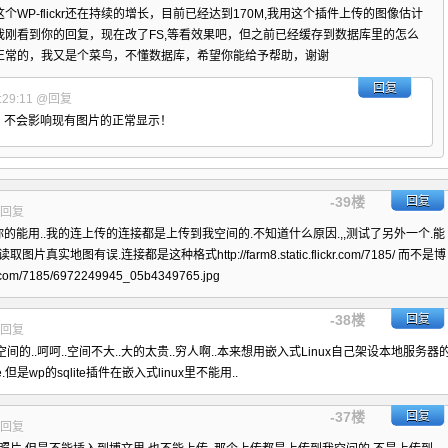
WP-flickr还在持续的增长，目前已经达到170M,我用这个插件上传的图像估计
刚看到你的回复，现在改了FS,等看效果吧，但之前已经缓存到数据库里的怎么
正常的，我又是个菜鸟，不懂数据库，希望你能给予帮助，谢谢
回复
29:11
@回复
，不会影响现有图片的正常显示！
-39楼
回复
回复
.你的能用..我的连上传的连接都是上传到我空间的.不知道什么原因.,,测试了另外一个.能
地图有误.连接都是这种格式http://farm8.static.flickr.com/7185/ 而不是博
r.com/7185/6972249945_05b4349765.jpg
-38楼
回复
回复
..呵呵..空间不大..大的太贵..穷人啊..本来想用嵌入式Linux自己架设本地服务器的
.但是wp的sqlite插件在嵌入式linux里不能用..
-37楼
回复
回复