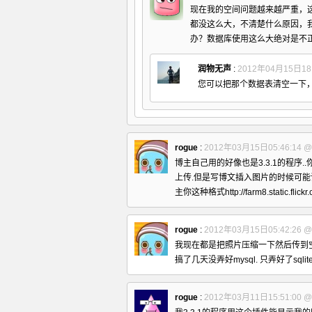
现在我的空间问题越来越严重，这个
都没这么大，不清楚什么原因，我
办？数据库使用这么大绝对是不
润物无声
:
2012年04月15日18:
您可以把那个数据表清空一下
rogue
:
2012年03月15日05:46:14
@
博主自己用的好像也是3.3.1的程序.
上传.但是写博文插入图片的时候可能读取图片真实
主你这种格式http://farm8.static.flick
rogue
:
2012年03月15日05:42:26
@
我现在都是把照片压缩一下然后传到空间的
搞了几天没弄好mysql. 只弄好了sqlite
rogue
:
2012年03月11日15:51:00
@