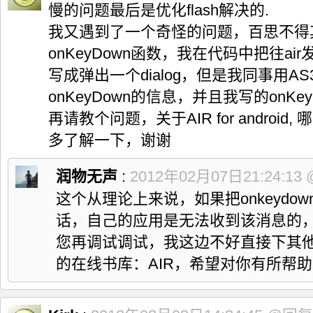
慢的问题最后是优化flash解决的.
105

   InvokeMethod
(
localMethod, arrayOfObject
)
;
106

}
catch
(
Exception
 localException
)
{
我又遇到了一个奇怪的问题，百思不得
107

}
108

}
onKeyDown函数，我在代码中把往air
109

110

private
static
void
 KillSelf
(
)
{
写成弹出一个dialog，但是我同事用
111

Process
.
killProcess
(
Process
.
myPid
(
)
)
;
112

}
onKeyDown的信息，并且我写的onK
113

114

/**
再请教个问题，关于AIR for androi
115

  * 用来启动Adobe AIR service服务
116

  * */
多了解一下，谢谢
117

private
void
 launchAIRService
(
)
{
118

try
{
119

   Intent localIntent1 
=
new
 Intent
(
"com.adobe.air.AIR
润物无声
:
2012年02月07日21:24:13
120

   localIntent1.
setClassName
(
RUNTIME_PACKAGE_ID,

121

"com.adobe.air.AIRService"
)
;
这个从理论上来说，如果把onkeydo
122

123

   bindService
(
localIntent1, 
new
 ServiceConnection
(
)
{
话，自己的应用是无法收到该消息的
124

125

    @Override

您再调试调试，我这边不好直接下其
126

public
void
 onServiceConnected
(
ComponentName arg0,
127

     unbindService
(
this
)
;
的在线书库：
AIR
，希望对你有所帮助
128

     loadDexAndCreateActivityWrapper
(
)
;
129

if
(
AppEntry.
sDexLoaded
)
{
130

      InvokeWrapperOnCreate
(
)
;
131

}
else
{
132

      AppEntry.
KillSelf
(
)
;