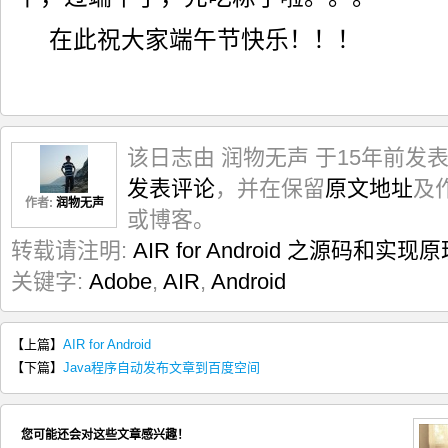
21

import
android.os.Bundle
;
22

import
android.os.IBinder
;
在此祝大家端午节快乐！！！
23

import
android.os.Process
;
24

import
android.util.AttributeSet
;
25

import
android.view.ContextMenu
;
26

import
android.view.KeyEvent
;
27

import
android.view.Menu
;
28

import
android.view.MenuItem
;
29

import
android.view.MotionEvent
;
该日志由 润物无声 于15年前发
30

import
android.view.View
;
31

import
android.view.WindowManager
;
发表评论
，并在保留
原文地址
及
32

import
dalvik.system.DexClassLoader
;
作者:
润物无声
33

或博客。
34

public
class
 AppEntry 
extends
 Activity 
{
35

private
static
final
String
 LOG_TAG 
=
"AppEntry"
;
转载请注明:
AIR for Android 之源码和实
36

private
static
String
 RUNTIME_PACKAGE_ID 
=
"com.adobe
37

private
static
Object
 sAndroidActivityWrapper 
=
null
;
关键字:
Adobe
,
AIR
,
Android
38

private
static
 Class
<?>
 sAndroidActivityWrapperClass
;
39

private
static
boolean
 sDexLoaded 
=
false
;
40

private
static
 DexClassLoader sDloader
;
41

【上篇】
AIR for Android
42

/**
43

  * Activity 的 启动函数，用来初始化Adobe AIR的环境
【下篇】
Java程序自动发布文章到百度空间
44

  * */
45

public
void
 onCreate
(
Bundle paramBundle
)
{
46

super
.
onCreate
(
paramBundle
)
;
47

if
(
!
isRuntimeInstalled
(
)
)
{
您可能还会对这些文章感兴趣！
48

   showDialog
(
)
;