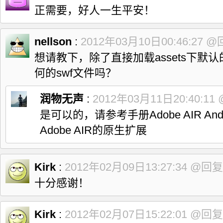
77

}
正需要，好人一生平安！
78

}
catch
(
Exception
 localException
)
{
79

}
80

return
 localObject1
;
81

nellson
}
:
2012年03月10日00:46:27
@
82

83

想请教下，除了直接加载assets下默
/**
84

  * 主要用来初始化Activity的包装类 sAndroidActivityWr
何的swf文件吗？
85

  * */
86

private
void
 InvokeWrapperOnCreate
(
)
{
87

try
{
88

Class
 localClass 
=
 sAndroidActivityWrapperClass
;
润物无声
:
2012年03月11日20:40:11
89

Class
[
]
 arrayOfClass 
=
new
Class
[
2
]
;
90

   arrayOfClass
[
0
]
=
 Activity.
class
;
是可以的，请参考手册
Adobe AIR And
91

   arrayOfClass
[
1
]
=
String
[
]
.
class
;
92

Method
 localMethod 
=
 localClass.
getMethod
(
"onCreate
Adobe AIR的原生扩展
93

Boolean
 localBoolean1 
=
new
Boolean
(
false
)
;
94

Boolean
 localBoolean2 
=
new
Boolean
(
true
)
;
95

String
[
]
 arrayOfString 
=
new
String
[
5
]
;
96

   arrayOfString
[
0
]
=
""
;
Kirk
:
2012年02月09日13:27:34
@回复
97

   arrayOfString
[
1
]
=
""
;
98

   arrayOfString
[
2
]
=
"-nodebug"
;
十分感谢！
99

   arrayOfString
[
3
]
=
 localBoolean1.
toString
(
)
;
100

   arrayOfString
[
4
]
=
 localBoolean2.
toString
(
)
;
101

102

Object
[
]
 arrayOfObject 
=
new
Object
[
2
]
;
Kirk
:
2012年02月07日15:22:01
@回复
103

   arrayOfObject
[
0
]
=
this
;
104

   arrayOfObject
[
1
]
=
 arrayOfString
;