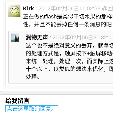
161

if
(
str2 
==
null
)
{
Kirk
:
2012年02月06日11:02:53
@回
162

   StringBuilder localStringBuilder 
=
new
 StringBuilde
163

     .
append
(
"market://details?id="
)
;
正在做的flash是类似于切水果的那
164

   str2 
=
 localStringBuilder.
append
(
RUNTIME_PACKAGE_ID
165

}
性，并且不能丢掉任何一条消息的吧
166

  BroadcastIntent
(
"android.intent.action.VIEW"
, str2
)
;
167

}
168

169

/**
润物无声
:
2012年02月06日21:32:1
170

  * 创建 DexClassLoader， sAndroidActivityWrapperCla
171

  * sAndroidActivityWrapper（通过调用方法CreateAndroidAc
这个也不是绝对意义的丢弃，就拿
172

  * */
173

private
的处理方式是，触屏按下+触屏移动
void
 loadDexAndCreateActivityWrapper
(
)
{
174

try
{
来统一处理，处理一次，而实际上
175

if
(
!
sDexLoaded
)
{
176

Context
 localContext 
=
 createPackageContext
(
RUNTIM
十个以上，以类似的想法来优化，
177

3
)
;
178

String
 str2 
=
 RUNTIME_PACKAGE_ID
;
处理。
179

String
 str3 
=
 getFilesDir
(
)
.
getAbsolutePath
(
)
;
180

ClassLoader
 localClassLoader 
=
 localContext.
getCla
181

    sDloader 
=
new
 DexClassLoader
(
str2, str3, 
null
,

182

      localClassLoader
)
;
183

    sAndroidActivityWrapperClass 
=
 sDloader

184

      .
loadClass
(
"com.adobe.air.AndroidActivityWrapper
给我留言
185

if
(
sAndroidActivityWrapperClass 
!=
null
)
{
186

     sDexLoaded 
=
true
;
点击这里取消回复。
187

}
188

}