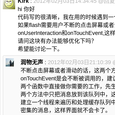
Kirk
:
2012年02月03日14:34:45
@回复
133

}
134

hi 你好
}
135

代码写的很清晰，我在用的时候遇到一
136

    @Override

137

public
void
 onServiceDisconnected
(
ComponentName ar
如果flash需要用户不断的点击屏幕或
138

}
139

onUserInteraction和onTouchE
140

}
, 
1
)
;
141

}
catch
(
Exception
 localException
)
{
请问这块有办法能够优化下吗？
142

}
143

}
希望能讨论一下。
144

145

/**
146

  * 启动Android Market 来下载 Adobe AIR for Android 的
润物无声
:
2012年02月03日21:10:39
147

  * */
148

private
void
 launchMarketPlaceForAIR
(
)
{
不断点击屏幕或者滑动的话，这两个方法onUs
149

String
 str2 
=
null
;
150

try
{
onTouchEvent是会不断被调用的
151

   PackageManager localPackageManager 
=
 getPackageMana
152

   ComponentName localComponentName 
=
 getComponentName
两个函数中直接做你需要的工作，先
153

   Bundle localBundle 
=
 localPackageManager.
getActivit
154

     localComponentName, 
128
)
.
metaData
;
两个方法中只把消息放到该队列中，
155

if
(
localBundle 
!=
null
)
{
156

    str2 
=
(
String
)
 localBundle.
get
(
"airDownloadURL"
)
;
建立一个线程来遍历和处理缓存队列
157

}
158

}
catch
(
android.
content
.
pm
.
PackageManager
.
NameNotFo
密集的消息，这样界面就不会卡了。
159

}
160
