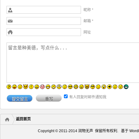
189

190

Class
 localClass 
=
 sAndroidActivityWrapperClass
;
昵称 *
191

Class
[
]
 arrayOfClass 
=
new
Class
[
1
]
;
192

   arrayOfClass
[
0
]
=
 Activity.
class
;
邮箱 *
193

Method
 localMethod 
=
 localClass.
getMethod
(
194

"CreateAndroidActivityWrapper"
, arrayOfClass
)
;
网址
195

Object
[
]
 arrayOfObject 
=
new
Object
[
1
]
;
196

   arrayOfObject
[
0
]
=
this
;
197

   sAndroidActivityWrapper 
=
 localMethod.
invoke
(
null
, 
198

}
catch
(
Exception
 localException
)
{
199

}
200

}
201

202

/**
203

  * 用来启动 Activity
204

  * */
205

public
void
 BroadcastIntent
(
String
 paramString1, 
Stri
206

try
{
207

   Intent localIntent 
=
 Intent.
parseUri
(
paramString2, 
有人回复时邮件通知我
208

     .
setAction
(
paramString1
)
.
addFlags
(
268435456
)
;
209

   startActivity
(
localIntent
)
;
210

}
catch
(
ActivityNotFoundException localActivityNotF
211

}
catch
(
URISyntaxException localURISyntaxException
)
212

}
返回首页
213

}
214

Copyright © 2011-2014 润物无声 保留所有权利. 基于
Word
215

public
void
 finishActivityFromChild
(
Activity paramAct
216

super
.
finishActivityFromChild
(
paramActivity, paramIn