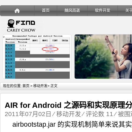
首页
随风而逝
软件开发
关
详细内容
详
现在的位置:
首页
>
移动开发
> 正文
AIR for Android 之源码和实现原理
2011年07月02日
⁄
移动开发
⁄
评论数 11
⁄ 被围观
手机安装账户同步服务
Ubuntu 制作一键安装盘（四
airbootstap.jar 的实现机制简单来说