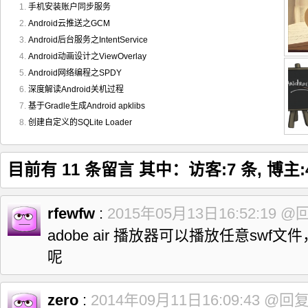
手机安装账户同步服务
49

}
else
{
50

   loadDexAndCreateActivityWrapper
(
)
;
Android云推送之GCM
51

if
(
!
sDexLoaded
)
{
Android后台服务之IntentService
52

    launchAIRService
(
)
;
53

}
else
{
Android动画设计之ViewOverlay
54

    InvokeWrapperOnCreate
(
)
;
Android网络编程之SPDY
55

}
56

}
深度解读Android关机过程
57

}
基于Gradle生成Android apklibs
58

59

/**
创建自定义的SQLite Loader
60

  * 执行指定的方法：paramMethod为方法名，paramArrayOfOb
61

  *
62

  * */
63

private
Object
 InvokeMethod
(
Method
 paramMethod, 
Objec
目前有 11 条留言 其中：访客:7 条, 博主:
64

Object
 localObject1 
=
null
;
65

if
(
!
sDexLoaded
)
{
66

return
 localObject1
;
67

}
rfewfw
:
2015年05月13日16:52:19
@
68

69

try
{
adobe air 播放器可以播放任意sw
70

if
(
paramArrayOfObject 
!=
null
)
{
71

    localObject1 
=
 paramMethod.
invoke
(
sAndroidActivity
呢
72

      paramArrayOfObject
)
;
73

}
else
{
74

Object
[
]
 arrayOfObject 
=
new
Object
[
0
]
;
75

    localObject1 
=
 paramMethod.
invoke
(
sAndroidActivity
zero
:
2014年09月11日16:09:43
@回
76

      arrayOfObject
)
;