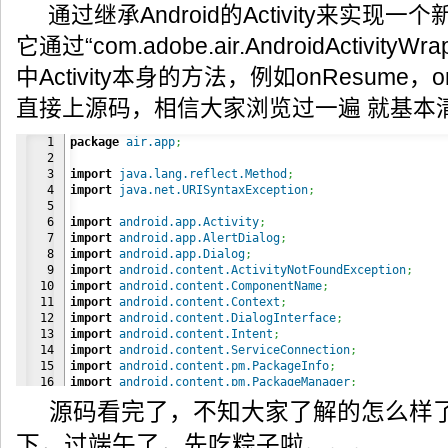
通过继承Android的Activity来实现一个新的
它通过“com.adobe.air.AndroidActivityW
中Activity本身的方法，例如onResume
直接上源码，相信大家浏览过一遍 就基本
1

package
air.app
;
2

3

import
java.lang.reflect.Method
;
4

import
java.net.URISyntaxException
;
5

6

import
android.app.Activity
;
7

import
android.app.AlertDialog
;
8

import
android.app.Dialog
;
9

import
android.content.ActivityNotFoundException
;
10

import
android.content.ComponentName
;
11

import
android.content.Context
;
12

import
android.content.DialogInterface
;
13

import
android.content.Intent
;
14

import
android.content.ServiceConnection
;
15

import
android.content.pm.PackageInfo
;
16

import
android.content.pm.PackageManager
;
17

import
android.content.res.Configuration
;
源码看完了，不知大家了解的怎么样
18

import
android.content.res.Resources
;
19

import
android.graphics.Bitmap
;
下，过端午了，先吃粽子啦。。。
20

import
android.graphics.Canvas
;