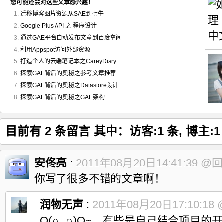
您可能还会对这些文章感兴趣！
迁移博客图片资源从SAE到七牛
Google Plus API 之 程序设计
通过GAE平台自动发布文章到百度空间
利用Appspot访问外部资源
打造个人的云端笔记本之CareyDiary
探索GAE背后的奥秘之参考文章推荐
探索GAE背后的奥秘之Datastore设计
探索GAE背后的奥秘之GAE架构
目前有 2 条留言 其中：访客:1 条, 博主:1
安佟亮
:
2011年08月20日14:41:39
@
你写了很多不错的文章啊！
润物无声
:
2011年08月20日17:10:18
O(∩_∩)O~，有些是自己结合项目