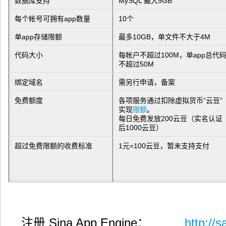
数据库支持
MySQL 最大5GB
每个帐号可拥有app数量
10个
单app存储限额
最多10GB，单文件不大于4M
代码大小
每帐户不超过100M，单app总代
不超过50M
绑定域名
需另行申请，备案
免费额度
各项服务通过扣除虚拟货币“云豆”
实现
限额
。
每日免费发放200云豆（实名认证
后1000云豆）
超过免费限额的收费标准
1元=100云豆，暂未支持支付
注册 Sina App Engine：
http://