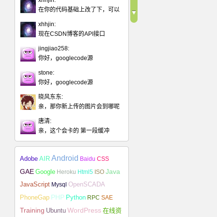
xhhjin:
在你的代码基础上改了下，可以
xhhjin:
现在CSDN博客的API接口
jingjiao258:
你好，googlecode源
stone:
你好，googlecode源
晓风东东:
亲，那你新上传的图片会到哪呢
唐清:
亲，这个会卡的 第一段缓冲
Android
Adobe
AIR
Baidu
CSS
Java
GAE
Google
Heroku
Html5
ISO
JavaScript
Mysql
OpenSCADA
PHP
Python
PhoneGap
RPC
SAE
Training
Ubuntu
WordPress
在线资