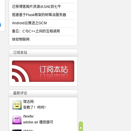
时
迁移博客图片资源从SAE到七牛
续
搭建基于Flask框架的树莓派服务器
Android云推送之GCM
备忘：C与C++之间的互相调用
体验物联网
订阅本站
最新评论
增达网:
受教了！呵呵！
rfewfw:
adobe air 播放器可