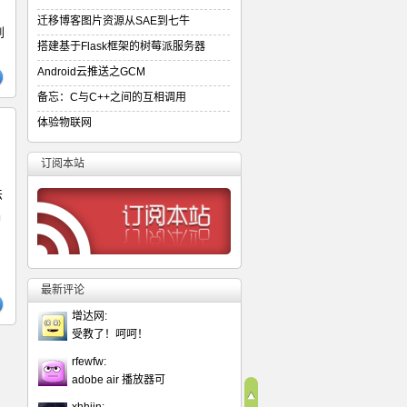
迁移博客图片资源从SAE到七牛
到
搭建基于Flask框架的树莓派服务器
Android云推送之GCM
备忘：C与C++之间的互相调用
体验物联网
订阅本站
法
编
最新评论
增达网:
受教了！呵呵！
rfewfw:
adobe air 播放器可