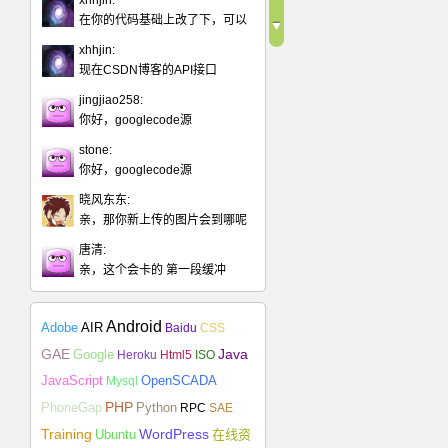
xhhjin:
在你的代码基础上改了下，可以
xhhjin:
现在CSDN博客的API接口
jingjiao258:
你好，googlecode源
stone:
你好，googlecode源
晓风东东:
亲，那你新上传的图片会到哪呢
唐清:
亲，这个会卡的 第一段缓冲
Android
Adobe
AIR
Baidu
CSS
Java
GAE
Google
Heroku
Html5
ISO
JavaScript
Mysql
OpenSCADA
PHP
Python
PhoneGap
RPC
SAE
Training
Ubuntu
WordPress
在线资