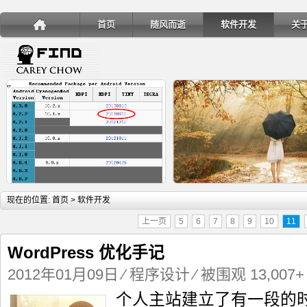
首页
随风而逝
软件开发
关
详细内容
详
现在的位置:
首页
> 软件开发
上一页
5
6
7
8
9
10
11
WordPress 优化手记
2012年01月09日
⁄
程序设计
⁄ 被围观 13,007+
手机安装账户同步服务
Ubuntu 制作一键安装盘（四
个人主站建立了有一段的