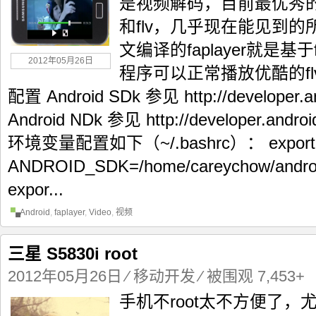
是视频解码，目前最优秀的两
和flv，几乎现在能见到
文编译的faplayer就是基
2012年05月26日
程序可以正常播放优酷的fl
配置 Android SDk 参见 http://developer.an
Android NDk 参见 http://developer.androi
环境变量配置如下（~/.bashrc）： export
ANDROID_SDK=/home/careychow/android/
expor...
Android
,
faplayer
,
Video
,
视频
三星 S5830i root
2012年05月26日
⁄
移动开发
⁄ 被围观 7,453+
手机不root太不方便了