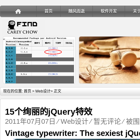
首页
随风而逝
软件开发
关
详细内容
详
现在的位置:
首页
>
Web设计
> 正文
15个绚丽的jQuery特效
2011年07月07日
⁄
Web设计
⁄
暂无评论
⁄ 被围
手机安装账户同步服务
Ubuntu 制作一键安装盘（四
Vintage typewriter: The sexiest jQu